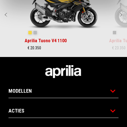
Vorige
D
Scorpion Yellow
Shark Grey
Shaked
Aprilia Tuono V4 1100
Aprilia 
€ 20.350
€ 23.350
Voettekst
MODELLEN
ACTIES