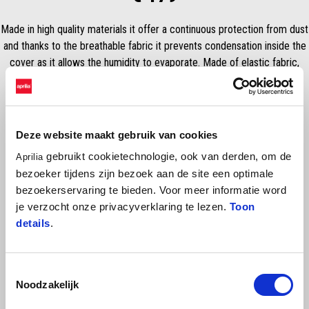
Made in high quality materials it offer a continuous protection from dust
and thanks to the breathable fabric it prevents condensation inside the
cover as it allows the humidity to evaporate. Made of elastic fabric,
follow the shape of the vehicle. In colour red with Aprilia logo printed.
Deze website maakt gebruik van cookies
gebruikt cookietechnologie, ook van derden, om de
Aprilia
bezoeker tijdens zijn bezoek aan de site een optimale
bezoekerservaring te bieden. Voor meer informatie word
je verzocht onze privacyverklaring te lezen.
Toon
details
.
BEKIJK ALLES
Item
Toestemmingsselectie
1
of
Noodzakelijk
6