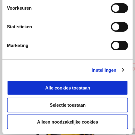
Voorkeuren
Statistieken
Vorige
D
Marketing
Central stand
ELECTRO
Instellingen
€ 199
€ 129
Alle cookies toestaan
Selectie toestaan
Item
1
of
Alleen noodzakelijke cookies
5