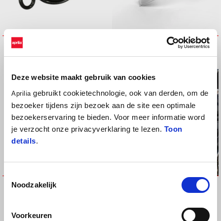
Helmet Cable
High windscreen
€ 19
€ 99
Deze website maakt gebruik van cookies
gebruikt cookietechnologie, ook van derden, om de
Aprilia
bezoeker tijdens zijn bezoek aan de site een optimale
bezoekerservaring te bieden. Voor meer informatie word
je verzocht onze privacyverklaring te lezen.
Toon
details
.
Toestemmingsselectie
Indoor Bike Cover
KIT SIDE PROTECTION BLACK
Noodzakelijk
MATT
€ 199
€ 99
Voorkeuren