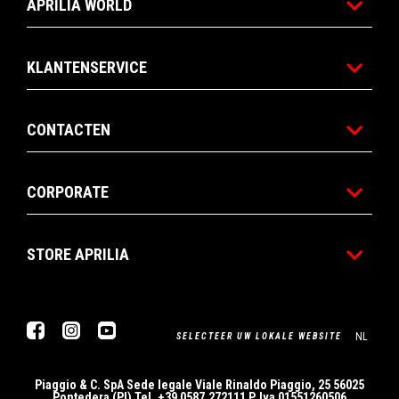
APRILIA WORLD
KLANTENSERVICE
CONTACTEN
CORPORATE
STORE APRILIA
Facebook
Instagram
YouTube
NL
SELECTEER UW LOKALE WEBSITE
Piaggio & C. SpA Sede legale Viale Rinaldo Piaggio, 25 56025
Pontedera (PI) Tel. +39 0587.272111 P. Iva 01551260506