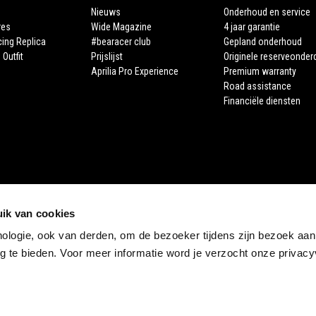
Nieuws
Onderhoud en service
res
Wide Magazine
4 jaar garantie
cing Replica
#bearacer club
Gepland onderhoud
 Outfit
Prijslijst
Originele reserveonder
Aprilia Pro Experience
Premium warranty
Road assistance
Financiële diensten
ik van cookies
nologie, ook van derden, om de bezoeker tijdens zijn bezoek aan
STORE APRILIA
 te bieden. Voor meer informatie word je verzocht onze privacyv
E-commerce