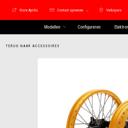
Store Aprilia
Contact opnemen
Verkopers
Store Motoguzzi
Verkopers
Modellen
Configureren
Elektro
TERUG NAAR ACCESSOIRES