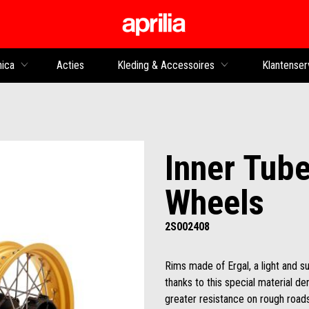
Ga naar de hoofdco
nica
Acties
Kleding & Accessoires
Klantenser
Inner Tub
Wheels
2S002408
Rims made of Ergal, a light and s
thanks to this special material d
greater resistance on rough roads