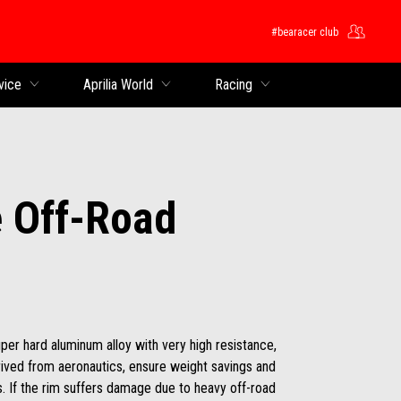
#bearacer club
ntent
vice
Aprilia World
Racing
e Off-Road
uper hard aluminum alloy with very high resistance,
erived from aeronautics, ensure weight savings and
. If the rim suffers damage due to heavy off-road