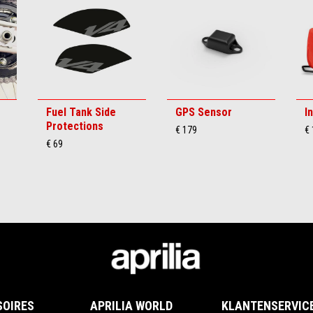
Fuel Tank Side
GPS Sensor
I
Protections
€ 179
€
€ 69
SOIRES
APRILIA WORLD
KLANTENSERVIC