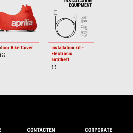
ndoor Bike Cover
Installation kit -
Electronic
 199
antitheft
€ 5
E
CONTACTEN
CORPORATE