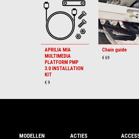
1
of
6
APRILIA MIA
Chain guide
MULTIMEDIA
€ 69
PLATFORM PMP
3.0 INSTALLATION
KIT
€ 9
Voettekst
MODELLEN
ACTIES
ACCES