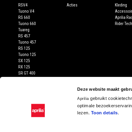
RSV4
Acties
Kleding
Tuono V4
Accessoi
RS 660
Aprilia Ra
Tuono 660
Rider Tech
Tuareg
RS 457
Tuono 457
RS 125
Tuono 125
SX 125
RX 125
SR GT 400
SR GT
SXR
Deze website maakt gebru
gebruikt cookietech
Aprilia
optimale bezoekerservaring
lezen.
Toon details
.