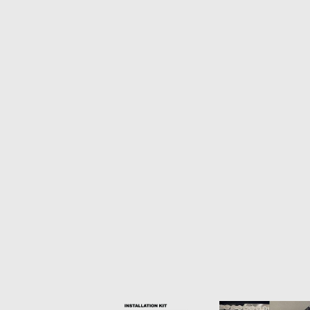
Item
1
of
1
Item