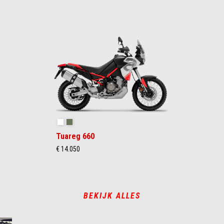
Hailstorm White
Tornado Green
Tuareg 660
€ 14.050
BEKIJK ALLES