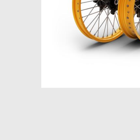
Item
1
of
1