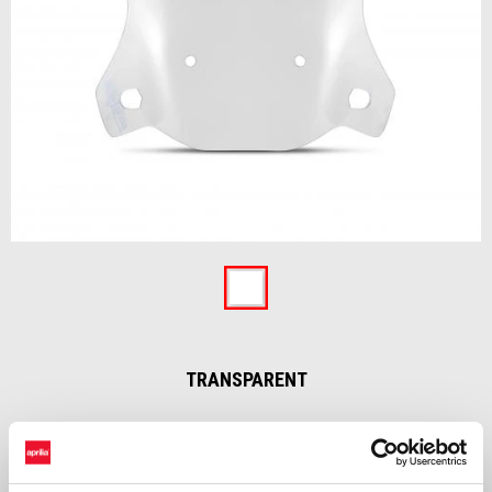
Item
1
of
Transparent
1
TRANSPARENT
€ 178