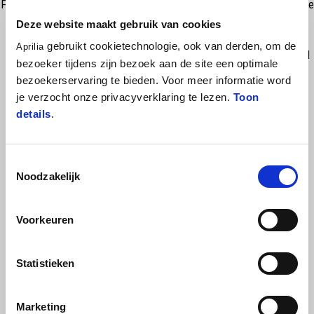
For long range ride or touring experience in bad weather conditions, the
touring windscreen is a compulsory accessory: improve the
Deze website maakt gebruik van cookies
Aerodynamic protection with no compromize on the air resistance.
gebruikt cookietechnologie, ook van derden, om de
Aprilia
Metacrilate 4mm (Polycarbonate 4 mm for USA Version) ensure a full
bezoeker tijdens zijn bezoek aan de site een optimale
clear visibility for a long time and strong resistence aginst weather
bezoekerservaring te bieden. Voor meer informatie word
conditions. EU or USA Road Use Approved
je verzocht onze privacyverklaring te lezen.
Toon
details
.
Toestemmingsselectie
Noodzakelijk
Voorkeuren
BEKIJK ALLES
Statistieken
Item
1
of
6
Marketing