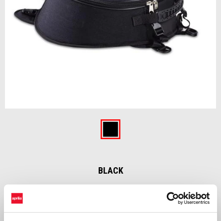
Item
1
of
Black
1
BLACK
€ 279