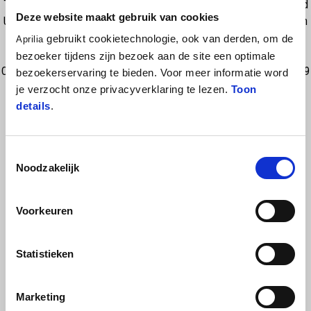
Tank bag for everyday use, tested, approved resistance to oil, fuel and
Deze website maakt gebruik van cookies
UV light. Ensures ergonomics and stability even at higher speeds. Main
Features: - Made of UV-resistant high resistant nylon UV-resistant -
gebruikt cookietechnologie, ook van derden, om de
Aprilia
Shoulder strap for easy transportation - Large main compartment -
bezoeker tijdens zijn bezoek aan de site een optimale
Clear front pocket for maps or electronic devices - Easy removable - 9
bezoekerservaring te bieden. Voor meer informatie word
Lt volume - Waterproofing: includes rain cover
je verzocht onze privacyverklaring te lezen.
Toon
details
.
Toestemmingsselectie
Noodzakelijk
Voorkeuren
BEKIJK ALLES
Statistieken
Item
1
of
6
Marketing