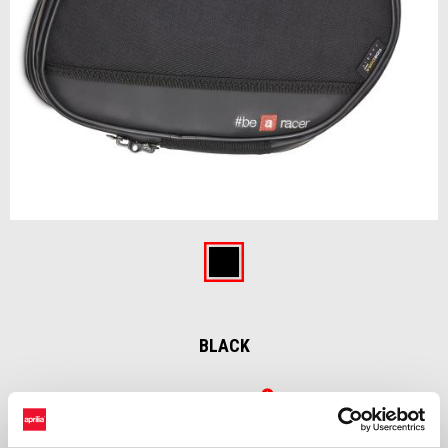
Item
1
of
Black
1
BLACK
€ 179