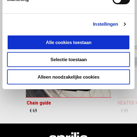
BEKIJK ALLES
Item
1
of
6
Instellingen
Alle cookies toestaan
Selectie toestaan
Vorige
D
Alleen noodzakelijke cookies
Chain guide
HEATED 
€ 69
€ 89
Voettekst