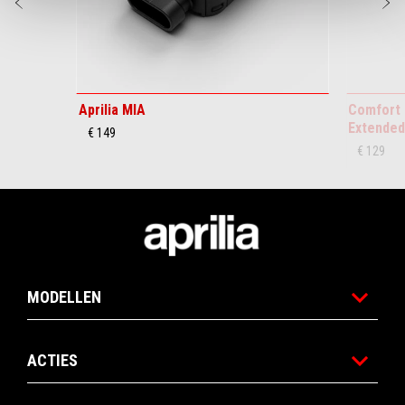
Vorige
D
Aprilia MIA
Comfort 
Extended
€ 149
€ 129
Voettekst
MODELLEN
ACTIES