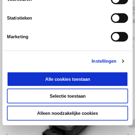
Vorige
D
Statistieken
Hailstorm White
Tornado Green
Rally
Marketing
Tuareg 660
Tuareg R
€ 14.050
€ 15.950
Instellingen
BEKIJK ALLES
Alle cookies toestaan
Item
1
of
6
Selectie toestaan
Alleen noodzakelijke cookies