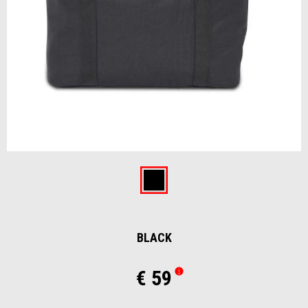
Item
1
of
Black
1
BLACK
€ 59