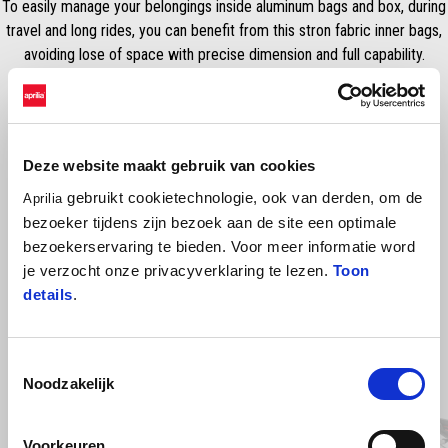
To easily manage your belongings inside aluminum bags and box, during
travel and long rides, you can benefit from this stron fabric inner bags,
avoiding lose of space with precise dimension and full capability.
Developed with comfortable handles and pockets (outside) for easy
caring and quick use.
Deze website maakt gebruik van cookies
gebruikt cookietechnologie, ook van derden, om de
Aprilia
bezoeker tijdens zijn bezoek aan de site een optimale
bezoekerservaring te bieden. Voor meer informatie word
je verzocht onze privacyverklaring te lezen.
Toon
details
.
Item
Toestemmingsselectie
1
of
Noodzakelijk
2
Voorkeuren