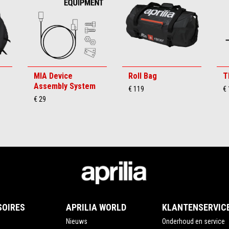
MIA Device
Roll Bag
T
Assembly System
€ 119
€
€ 29
SOIRES
APRILIA WORLD
KLANTENSERVIC
Nieuws
Onderhoud en service