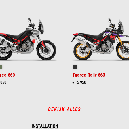
ilstorm White
Tornado Green
Rally
reg 660
Tuareg Rally 660
.050
€ 15.950
BEKIJK ALLES