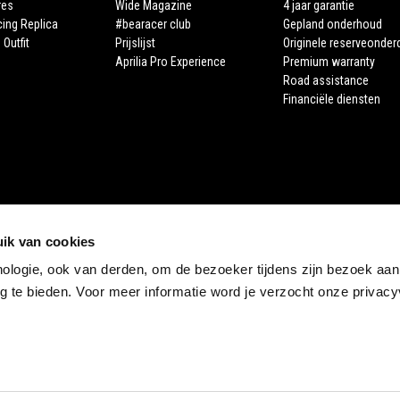
res
Wide Magazine
4 jaar garantie
cing Replica
#bearacer club
Gepland onderhoud
 Outfit
Prijslijst
Originele reserveonder
Aprilia Pro Experience
Premium warranty
Road assistance
Financiële diensten
ik van cookies
nologie, ook van derden, om de bezoeker tijdens zijn bezoek aan
STORE APRILIA
 te bieden. Voor meer informatie word je verzocht onze privacyv
E-commerce