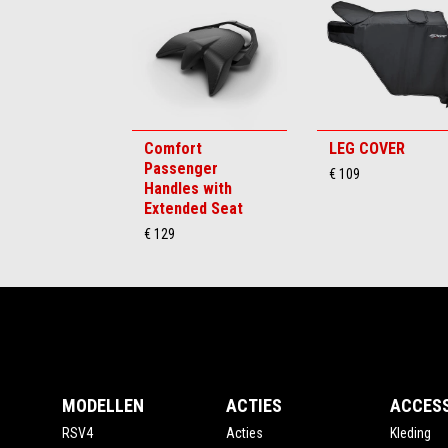
6
Comfort
LEG COVER
Passenger
€ 109
Handles with
Extended Seat
€ 129
Voettekst
MODELLEN
ACTIES
ACCES
RSV4
Acties
Kleding