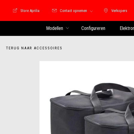
Store Aprilia
Contact opnemen
Verkopers
Store Motoguzzi
Verkopers
Modellen
Configureren
Elektro
TERUG NAAR ACCESSOIRES