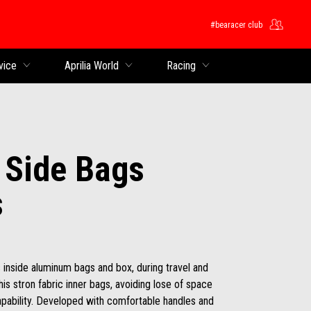
#bearacer club
ntent
vice
Aprilia World
Racing
Side Bags
s
 inside aluminum bags and box, during travel and
his stron fabric inner bags, avoiding lose of space
apability. Developed with comfortable handles and