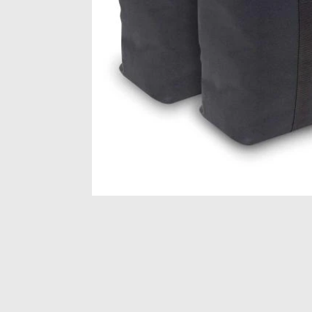
Item
1
of
1