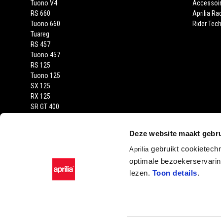
Tuono V4
Accessoi
RS 660
Aprilia Ra
Tuono 660
Rider Tech
Tuareg
RS 457
Tuono 457
RS 125
Tuono 125
SX 125
RX 125
SR GT 400
SR GT
SXR
Deze website maakt gebru
gebruikt cookietech
Aprilia
optimale bezoekerservaring
lezen.
Toon details
.
Facebook
Instagram
YouTube