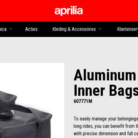
Ga naar de hoofdco
nica
Acties
Kleding & Accessoires
Klantenser
Aluminum 
Inner Bag
607771M
To easily manage your belongings
long rides, you can benefit from t
with precise dimension and full c