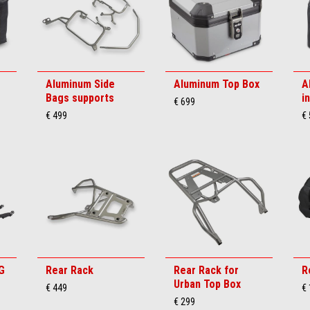
Aluminum Side
Aluminum Top Box
A
Bags supports
i
€ 699
€ 499
€ 
G
Rear Rack
Rear Rack for
R
Urban Top Box
€ 449
€
€ 299