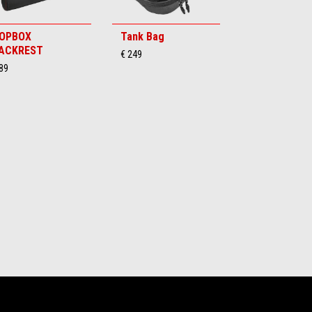
OPBOX
Tank Bag
ACKREST
€ 249
89