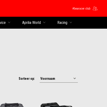
#bearacer club
ntent
vice
Aprilia World
Racing
Sorteer op: