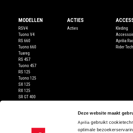
MODELLEN
ACTIES
ACCES
RSV4
Acties
Kleding
Tuono V4
Accessoi
RS 660
Aprilia Ra
Tuono 660
Rider Tech
Tuareg
RS 457
Tuono 457
RS 125
Tuono 125
SX 125
RX 125
SR GT 400
SR GT
SXR
Deze website maakt gebru
gebruikt cookietech
Aprilia
optimale bezoekerservaring