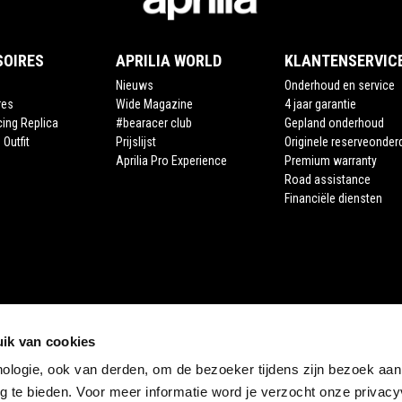
SOIRES
APRILIA WORLD
KLANTENSERVIC
Nieuws
Onderhoud en service
res
Wide Magazine
4 jaar garantie
cing Replica
#bearacer club
Gepland onderhoud
 Outfit
Prijslijst
Originele reserveonder
Aprilia Pro Experience
Premium warranty
Road assistance
Financiële diensten
ik van cookies
nologie, ook van derden, om de bezoeker tijdens zijn bezoek aan
STORE APRILIA
 te bieden. Voor meer informatie word je verzocht onze privacyv