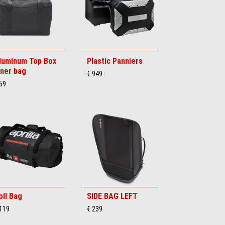
luminum Top Box
Plastic Panniers
nner bag
€ 949
59
oll Bag
SIDE BAG LEFT
 119
€ 239