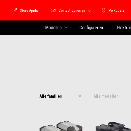
Store Aprilia
Contact opnemen
Verkopers
Store Motoguzzi
Verkopers
Modellen
Configureren
Elektro