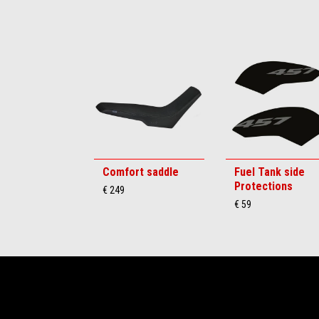
Item
1
of
6
Comfort saddle
Fuel Tank side
Protections
€ 249
€ 59
Voettekst