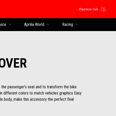
#bearacer club
ntent
vice
Aprilia World
Racing
OVER
e the passenger’s seat and to transform the bike
e in different colors to match vehicles graphics Easy
cle body, make this accessory the perfect final