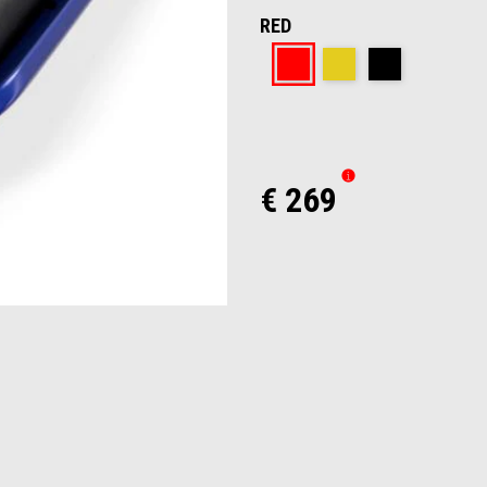
RED
Red
Gold
Black
€ 269