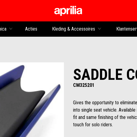
Ga naar de hoofdco
nica
Acties
Kleding & Accessoires
Klantenser
SADDLE C
CM325201
Gives the opportunity to eliminat
into single seat vehicle. Availabl
fit and same finishing of the vehi
touch for solo riders.