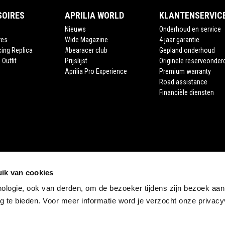
SOIRES
APRILIA WORLD
KLANTENSERVIC
Nieuws
Onderhoud en service
res
Wide Magazine
4 jaar garantie
cing Replica
#bearacer club
Gepland onderhoud
 Outfit
Prijslijst
Originele reserveonder
Aprilia Pro Experience
Premium warranty
Road assistance
Financiële diensten
ik van cookies
nologie, ook van derden, om de bezoeker tijdens zijn bezoek aan
STORE APRILIA
 te bieden. Voor meer informatie word je verzocht onze privacyv
E-commerce