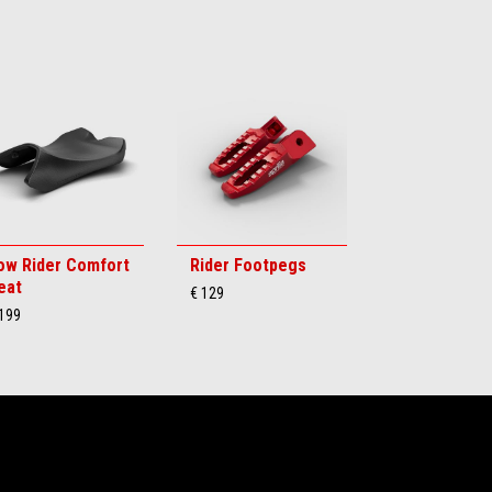
ow Rider Comfort
Rider Footpegs
eat
€ 129
 199