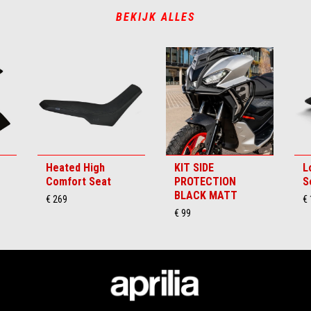
BEKIJK ALLES
Heated High
KIT SIDE
L
Comfort Seat
PROTECTION
S
BLACK MATT
€ 269
€
€ 99