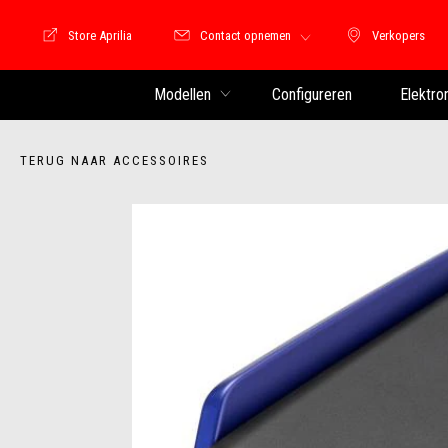
Store Aprilia
Contact opnemen
Verkopers
Store Motoguzzi
Verkopers
Modellen
Configureren
Elektro
TERUG NAAR ACCESSOIRES