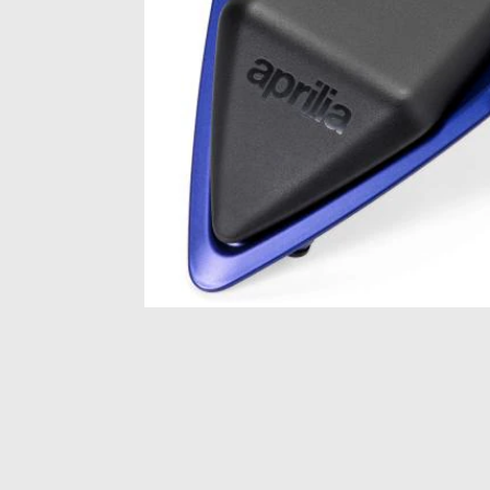
Item
1
of
1