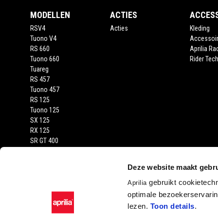
MODELLEN
ACTIES
ACCES
RSV4
Acties
Kleding
Tuono V4
Accessoi
RS 660
Aprilia Ra
Tuono 660
Rider Tech
Tuareg
RS 457
Tuono 457
RS 125
Tuono 125
SX 125
RX 125
SR GT 400
SR GT
SXR
Deze website maakt gebru
gebruikt cookietech
Aprilia
optimale bezoekerservaring
lezen.
Toon details
.