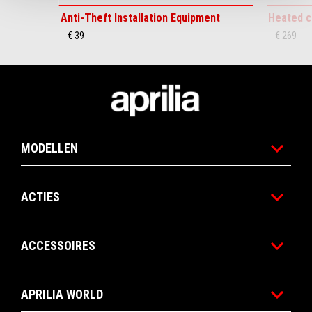
Anti-Theft Installation Equipment
Heated c
€ 39
€ 269
Voettekst
MODELLEN
ACTIES
ACCESSOIRES
APRILIA WORLD