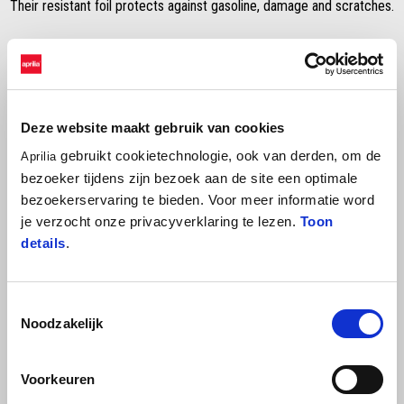
Their resistant foil protects against gasoline, damage and scratches.
Deze website maakt gebruik van cookies
gebruikt cookietechnologie, ook van derden, om de
Aprilia
bezoeker tijdens zijn bezoek aan de site een optimale
bezoekerservaring te bieden. Voor meer informatie word
je verzocht onze privacyverklaring te lezen.
Toon
Item
details
.
1
of
1
Toestemmingsselectie
Noodzakelijk
Voorkeuren