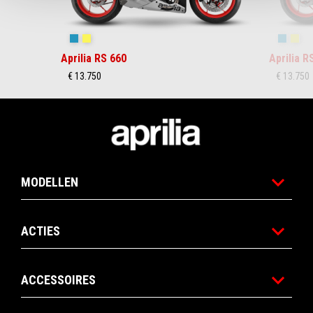
Blue Marlin
Venom Yellow
Blue Ma
Ven
Aprilia RS 660
Aprilia R
€ 13.750
€ 13.750
Voettekst
MODELLEN
ACTIES
ACCESSOIRES