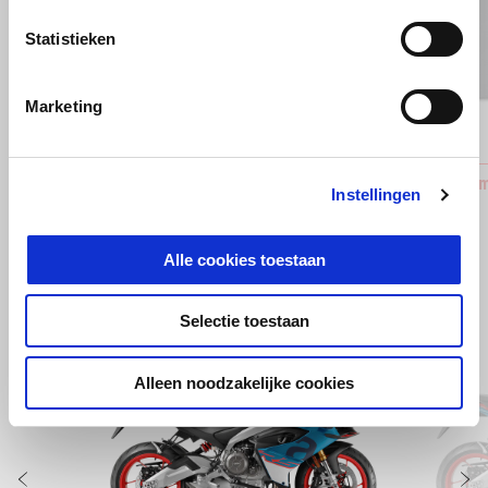
Statistieken
Vorige
D
Marketing
Aluminum Plate Holder
Aluminum
Instellingen
€ 179
€ 59
Alle cookies toestaan
Selectie toestaan
Item
1
of
6
Alleen noodzakelijke cookies
Vorige
D