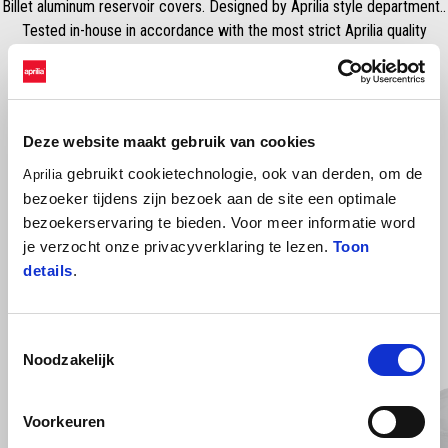
Billet aluminum reservoir covers. Designed by Aprilia style department..
Tested in-house in accordance with the most strict Aprilia quality
standards.
Deze website maakt gebruik van cookies
gebruikt cookietechnologie, ook van derden, om de
Aprilia
bezoeker tijdens zijn bezoek aan de site een optimale
bezoekerservaring te bieden. Voor meer informatie word
je verzocht onze privacyverklaring te lezen.
Toon
details
.
BEKIJK ALLES
Item
1
Toestemmingsselectie
of
6
Noodzakelijk
Voorkeuren