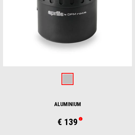
Item
1
of
Aluminium
1
ALUMINIUM
€ 139