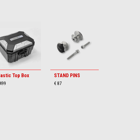
lastic Top Box
STAND PINS
 499
€ 87