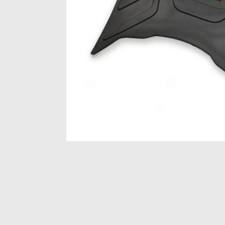
Item
1
of
1