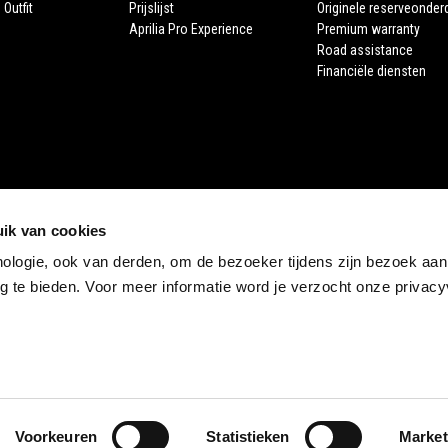
 Outfit
Prijslijst
Originele reserveonder
Aprilia Pro Experience
Premium warranty
Road assistance
Financiële diensten
ik van cookies
nologie, ook van derden, om de bezoeker tijdens zijn bezoek aan
STORE APRILIA
 te bieden. Voor meer informatie word je verzocht onze privacyv
E-commerce
Voorkeuren
Statistieken
Market