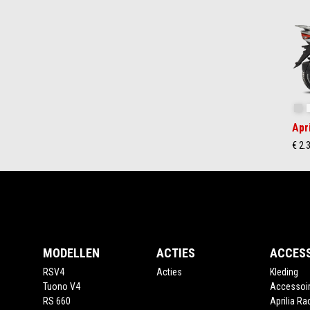
of
2
In
Apr
€ 2.
Voettekst
MODELLEN
ACTIES
ACCES
RSV4
Acties
Kleding
Tuono V4
Accessoi
RS 660
Aprilia Ra