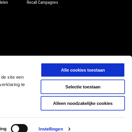
delen
Recall Campagnes
Alle cookies toestaan
 de site een
erklaring te
Selectie toestaan
Alleen noodzakelijke cookies
NL
SELECTEER UW LOKALE WEBSITE
ing
Instellingen