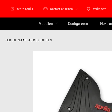
Store Aprilia
Contact opnemen
Verkopers
Store Motoguzzi
Verkopers
Modellen
Configureren
Elektro
TERUG NAAR ACCESSOIRES