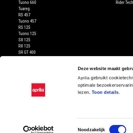
Tuono 660
Rider Tech
Tuareg
RS 457
Tuono 457
RS 125
Tuono 125
SX 125
RX 125
SR GT 400
SR GT
SXR
Deze website maakt gebru
gebruikt cookietech
Aprilia
optimale bezoekerservaring
lezen.
Toon details
.
Facebook
Instagram
YouTube
Toestemmingsselectie
Noodzakelijk