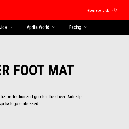
#bearacer club
ntent
vice
Aprilia World
Racing
ER FOOT MAT
ra protection and grip for the driver. Anti-slip
 Aprilia logo embossed.