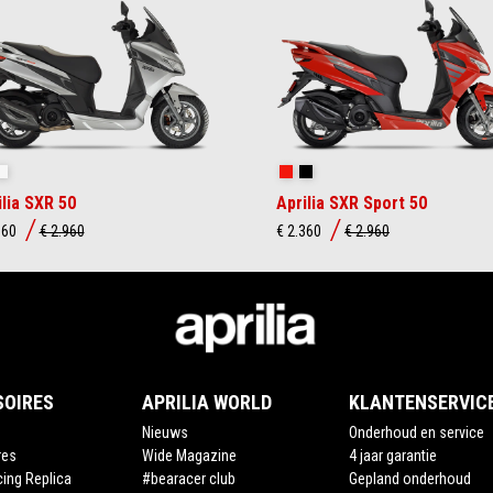
stinctive Grey
Active White
Power Red
Enigma Black
ilia SXR 50
Aprilia SXR Sport 50
360
€ 2.960
€ 2.360
€ 2.960
SOIRES
APRILIA WORLD
KLANTENSERVIC
Nieuws
Onderhoud en service
res
Wide Magazine
4 jaar garantie
cing Replica
#bearacer club
Gepland onderhoud