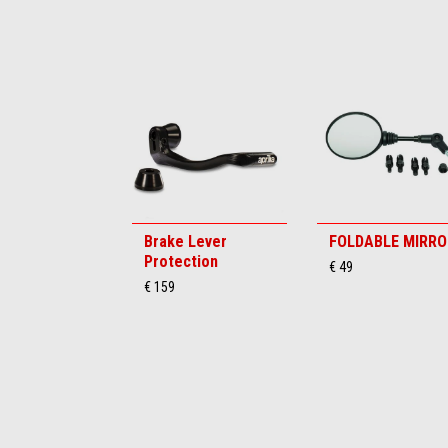
Item
1
of
6
Brake Lever
FOLDABLE MIRRO
Protection
€ 49
€ 159
Item
1