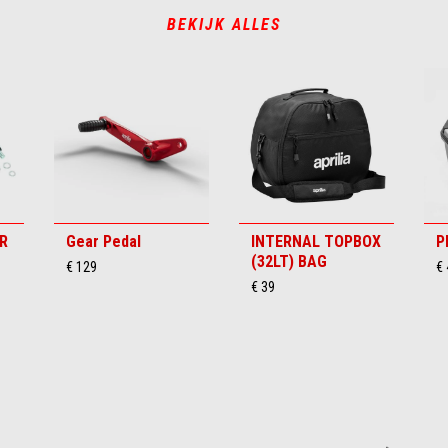
BEKIJK ALLES
R
Gear Pedal
INTERNAL TOPBOX
P
(32LT) BAG
€ 129
€
€ 39