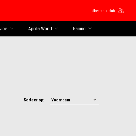
#bearacer club
ntent
vice
Aprilia World
Racing
Sorteer op: