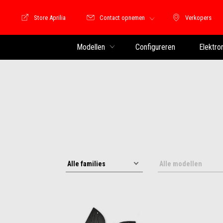
Store Aprilia
Contact opnemen
Verkopers
Store Motoguzzi
Verkopers
Modellen
Configureren
Elektro