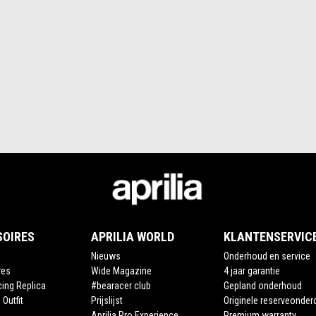
SOIRES
APRILIA WORLD
KLANTENSERVIC
Nieuws
Onderhoud en service
res
Wide Magazine
4 jaar garantie
cing Replica
#bearacer club
Gepland onderhoud
 Outfit
Prijslijst
Originele reserveonder
Aprilia Pro Experience
Premium warranty