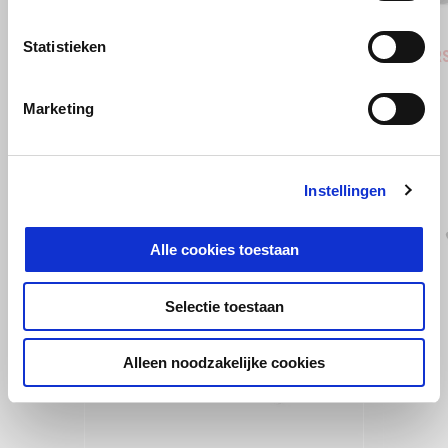
Coral Snake Blue
Arsenic Yellow
Replica
Statistieken
Aprilia RS 457
Aprilia R
€ 8.350
€ 8.650
Marketing
BEKIJK ALLES
Instellingen
Item
1
of
6
Alle cookies toestaan
Selectie toestaan
Alleen noodzakelijke cookies
Vorige
D