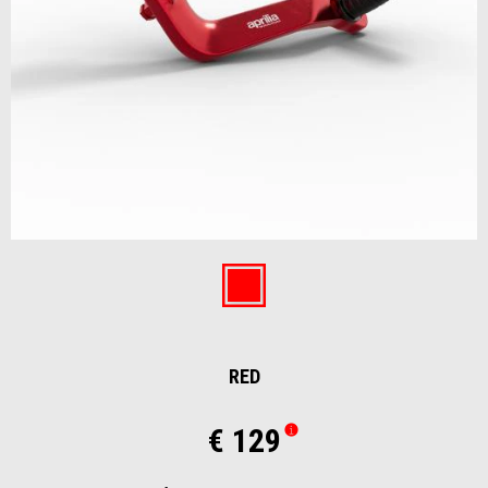
Item
1
of
Red
1
RED
€ 129