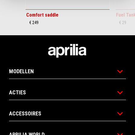
Comfort saddle
Fuel Tan
€ 249
€ 29
Voettekst
MODELLEN
ACTIES
ACCESSOIRES
APRILIA WORLD