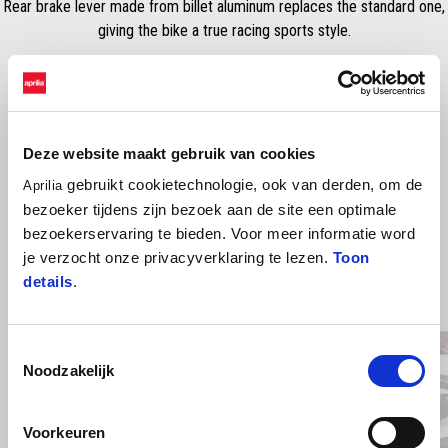
Rear brake lever made from billet aluminum replaces the standard one,
giving the bike a true racing sports style.
Deze website maakt gebruik van cookies
gebruikt cookietechnologie, ook van derden, om de
Aprilia
bezoeker tijdens zijn bezoek aan de site een optimale
bezoekerservaring te bieden. Voor meer informatie word
je verzocht onze privacyverklaring te lezen.
Toon
details
.
Item
1
of
2
Toestemmingsselectie
Noodzakelijk
Vorige
D
Voorkeuren