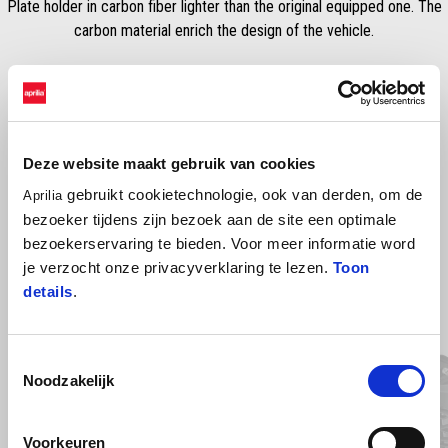
Plate holder in carbon fiber lighter than the original equipped one. The
carbon material enrich the design of the vehicle.
Deze website maakt gebruik van cookies
gebruikt cookietechnologie, ook van derden, om de
Aprilia
bezoeker tijdens zijn bezoek aan de site een optimale
bezoekerservaring te bieden. Voor meer informatie word
BEKIJK ALLES
je verzocht onze privacyverklaring te lezen.
Toon
details
.
Item
1
of
6
Toestemmingsselectie
Noodzakelijk
Voorkeuren