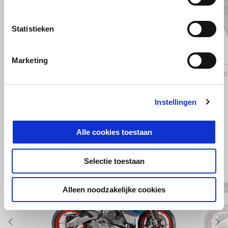
Vorige
D
Statistieken
Marketing
AKRAPOVIČ BY APRILIA HOMOLOGATED
Belly Pan
SLIP ON (ECE HOMOLOGATED)
€ 199
€ 3.839
Instellingen
Alle cookies toestaan
Item
Selectie toestaan
1
of
6
Alleen noodzakelijke cookies
Vorige
D