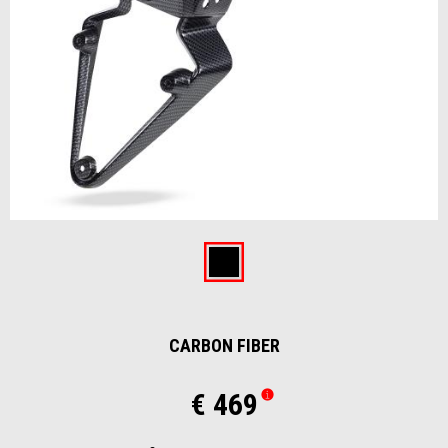
Item
1
of
Carbon fiber
1
CARBON FIBER
€ 469