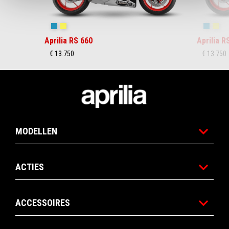
Blue Marlin
Venom Yellow
Blue Ma
Ven
Aprilia RS 660
Aprilia R
€ 13.750
€ 13.750
Voettekst
MODELLEN
ACTIES
ACCESSOIRES