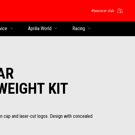
#bearacer club
ntent
vice
Aprilia World
Racing
AR
EIGHT KIT
lon cap and laser-cut logos. Design with concealed