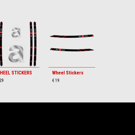
HEEL STICKERS
Wheel Stickers
29
€ 19