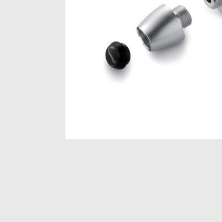
Item
1
of
1