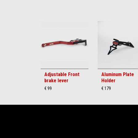
Item
1
of
6
Adjustable Front
Aluminum Plate
brake lever
Holder
€ 99
€ 179
Voettekst