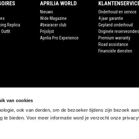
SOIRES
APRILIA WORLD
KLANTENSERVIC
Nieuws
Onderhoud en service
res
Wide Magazine
4 jaar garantie
cing Replica
#bearacer club
Gepland onderhoud
 Outfit
Prijslijst
Originele reserveonder
Aprilia Pro Experience
Premium warranty
Road assistance
Financiële diensten
ik van cookies
nologie, ook van derden, om de bezoeker tijdens zijn bezoek aan
STORE APRILIA
 te bieden. Voor meer informatie word je verzocht onze privacyv
E-commerce