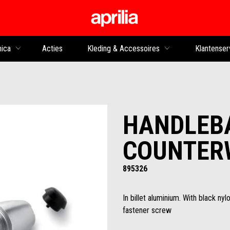
Ga naar de hoofdco
nica
Acties
Kleding & Accessoires
Klantenser
HANDLEB
COUNTERW
895326
In billet aluminium. With black ny
fastener screw