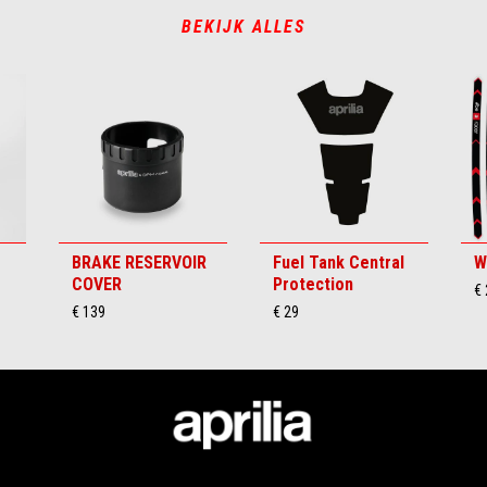
BEKIJK ALLES
BRAKE RESERVOIR
Fuel Tank Central
W
COVER
Protection
€ 
€ 139
€ 29