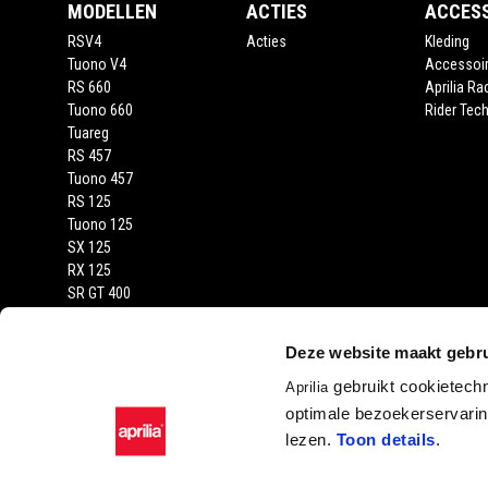
MODELLEN
ACTIES
ACCES
RSV4
Acties
Kleding
Tuono V4
Accessoi
RS 660
Aprilia Ra
Tuono 660
Rider Tech
Tuareg
RS 457
Tuono 457
RS 125
Tuono 125
SX 125
RX 125
SR GT 400
SR GT
SXR
Deze website maakt gebru
gebruikt cookietech
Aprilia
optimale bezoekerservaring
lezen.
Toon details
.