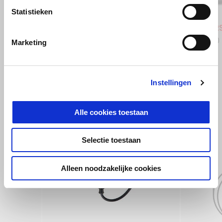
Statistieken
Stingray Blue
Poison Yellow
Shaked
Aprilia RSV4 1100
Aprilia 
€ 24.350
€ 29.650
Marketing
BEKIJK ALLES
Instellingen
Item
1
Alle cookies toestaan
of
6
Selectie toestaan
Alleen noodzakelijke cookies
Vorige
D