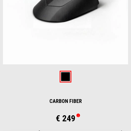
Item
1
of
Carbon fiber
1
CARBON FIBER
€ 249