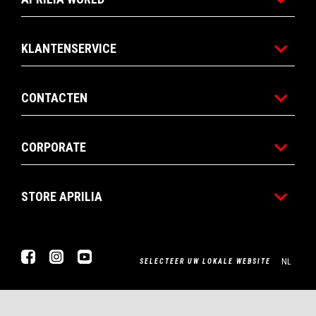
KLANTENSERVICE
CONTACTEN
CORPORATE
STORE APRILIA
Facebook
Instagram
YouTube
NL
SELECTEER UW LOKALE WEBSITE
Piaggio & C. SpA Sede legale Viale Rinaldo Piaggio, 25 56025
Pontedera (PI) Tel. +39 0587.272111 P. Iva 01551260506