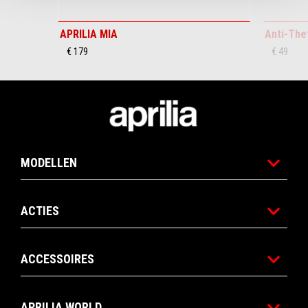
APRILIA MIA
Anti-The
€ 179
€ 49
Voettekst
MODELLEN
ACTIES
ACCESSOIRES
APRILIA WORLD