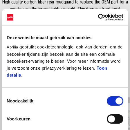
High quality carbon fiber rear mudguard to replace the OEM part for a
sportier aesthetic and lighter weight. This item is street legal
Deze website maakt gebruik van cookies
gebruikt cookietechnologie, ook van derden, om de
Aprilia
bezoeker tijdens zijn bezoek aan de site een optimale
bezoekerservaring te bieden. Voor meer informatie word
je verzocht onze privacyverklaring te lezen.
Toon
details
.
Item
1
of
4
Toestemmingsselectie
Noodzakelijk
Voorkeuren
Vorige
D