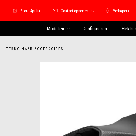
Store Aprilia
Contact opnemen
Verkopers
Store Motoguzzi
Verkopers
Modellen
Configureren
Elektro
TERUG NAAR ACCESSOIRES