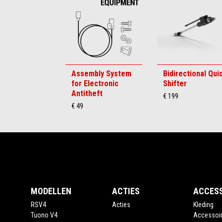
6
Assembly System
Bidirectional Qui
for Electronic
Shifter
Antitheft
€ 199
€ 49
Voettekst
MODELLEN
ACTIES
ACCES
RSV4
Acties
Kleding
Tuono V4
Accessoi