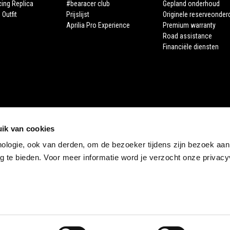
cing Replica
#bearacer club
Gepland onderhoud
 Outfit
Prijslijst
Originele reserveonder
Aprilia Pro Experience
Premium warranty
Road assistance
Financiële diensten
ik van cookies
nologie, ook van derden, om de bezoeker tijdens zijn bezoek aan
STORE APRILIA
 te bieden. Voor meer informatie word je verzocht onze privacyv
E-commerce