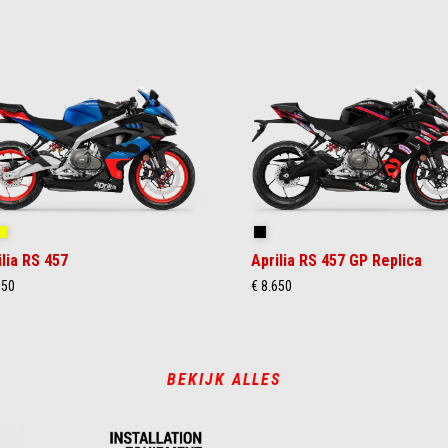
ral Snake Blue
Arsenic Yellow
Replica
ilia RS 457
Aprilia RS 457 GP Replica
350
€ 8.650
BEKIJK ALLES