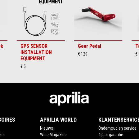
ck
GPS SENSOR
Gear Pedal
Ta
INSTALLATION
€ 129
€
EQUIPMENT
€ 5
SOIRES
APRILIA WORLD
KLANTENSERVIC
Nieuws
Onderhoud en service
res
Wide Magazine
4 jaar garantie