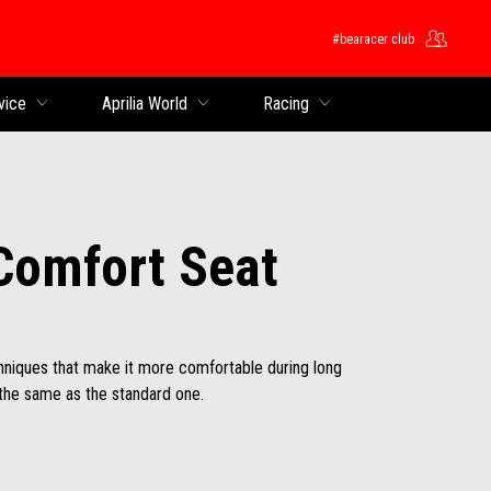
#bearacer club
ntent
vice
Aprilia World
Racing
Comfort Seat
hniques that make it more comfortable during long
 the same as the standard one.