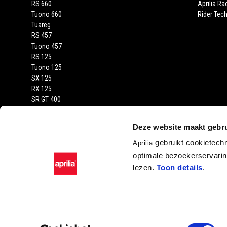
RS 660
Aprilia Ra
Tuono 660
Rider Tech
Tuareg
RS 457
Tuono 457
RS 125
Tuono 125
SX 125
RX 125
SR GT 400
SR GT
SXR
Deze website maakt gebru
gebruikt cookietech
Aprilia
optimale bezoekerservaring
lezen.
Toon details
.
Facebook
Instagram
YouTube
Toestemmingsselectie