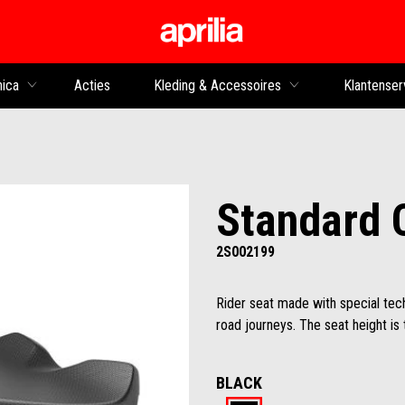
Ga naar de hoofdco
nica
Acties
Kleding & Accessoires
Klantenser
Standard 
2S002199
Rider seat made with special tec
road journeys. The seat height is
BLACK