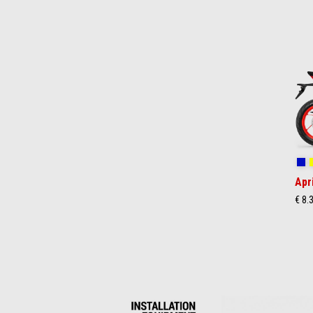
Item
1
of
2
Co
Apr
€ 8.
Item
1
of