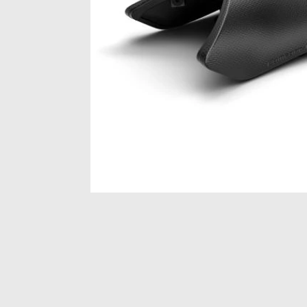
Item
1
of
1