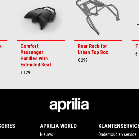
x
Comfort
Rear Rack for
T
Passenger
Urban Top Box
€
Handles with
€ 299
Extended Seat
€ 129
SOIRES
APRILIA WORLD
KLANTENSERVIC
Nieuws
Onderhoud en service