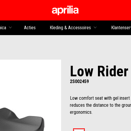
Ga naar de hoofdco
nica
Acties
Kleding & Accessoires
Klantenser
Low Rider
2S002459
Low comfort seat with gel insert
reduces the distance to the groun
ergonomics.