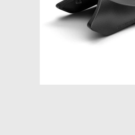
Item
1
of
1