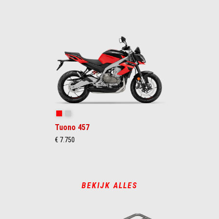
Piranha Red
Puma Gray
Tuono 457
€ 7.750
BEKIJK ALLES