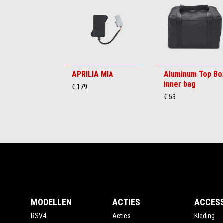
6
APRILIA MIA
Aluminum Top Bo
inner bag
€ 179
€ 59
Voettekst
MODELLEN
ACTIES
ACCES
RSV4
Acties
Kleding