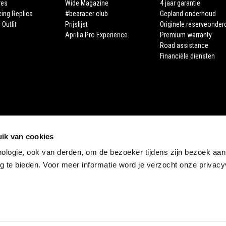
res
Wide Magazine
4 jaar garantie
cing Replica
#bearacer club
Gepland onderhoud
 Outfit
Prijslijst
Originele reserveonder
Aprilia Pro Experience
Premium warranty
Road assistance
Financiële diensten
ik van cookies
nologie, ook van derden, om de bezoeker tijdens zijn bezoek aan
STORE APRILIA
 te bieden. Voor meer informatie word je verzocht onze privacyv
E-commerce