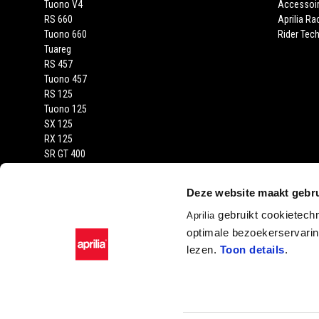
Tuono V4
Accessoi
RS 660
Aprilia Ra
Tuono 660
Rider Tech
Tuareg
RS 457
Tuono 457
RS 125
Tuono 125
SX 125
RX 125
SR GT 400
SR GT
SXR
Deze website maakt gebru
gebruikt cookietech
Aprilia
optimale bezoekerservaring
lezen.
Toon details
.
Facebook
Instagram
YouTube