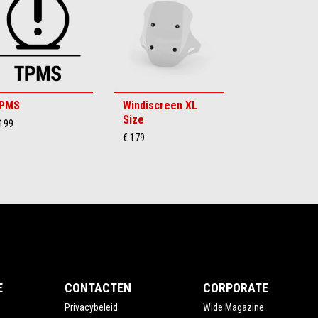
PMS
Windiscreen XL
Size
 199
€ 179
E
CONTACTEN
CORPORATE
Privacybeleid
Wide Magazine