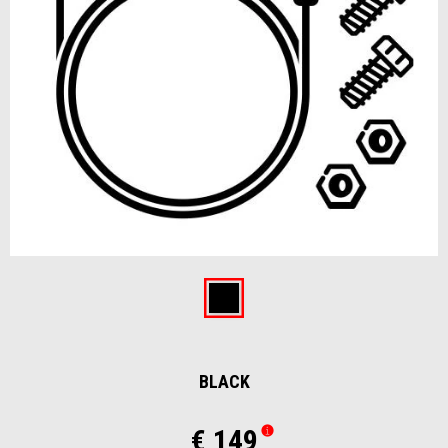
Item
1
of
Black
1
BLACK
€ 149