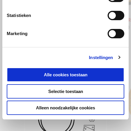
Hailstorm White
Tornado Green
Rally
Statistieken
Tuareg 660
Tuareg R
€ 14.050
€ 15.950
Marketing
BEKIJK ALLES
Instellingen
Item
1
of
6
Alle cookies toestaan
Selectie toestaan
Alleen noodzakelijke cookies
Vorige
D