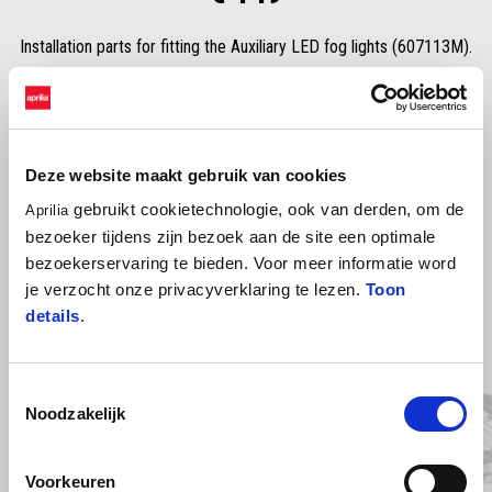
Installation parts for fitting the Auxiliary LED fog lights (607113M).
Deze website maakt gebruik van cookies
gebruikt cookietechnologie, ook van derden, om de
Aprilia
bezoeker tijdens zijn bezoek aan de site een optimale
bezoekerservaring te bieden. Voor meer informatie word
je verzocht onze privacyverklaring te lezen.
Toon
details
.
Item
1
of
2
Toestemmingsselectie
Noodzakelijk
Vorige
D
Voorkeuren