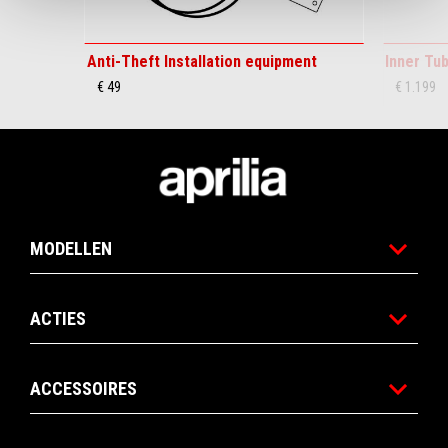
Anti-Theft Installation equipment
Inner Tu
€ 49
€ 1.199
Voettekst
MODELLEN
ACTIES
ACCESSOIRES