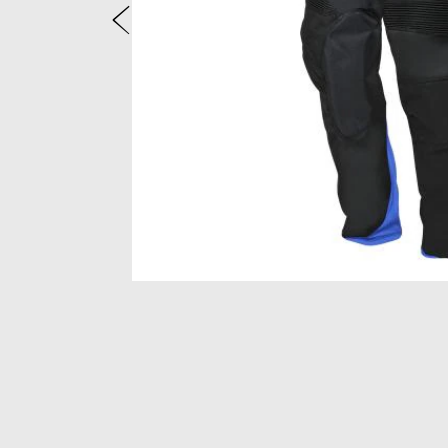
Vorige
Item
1
of
2