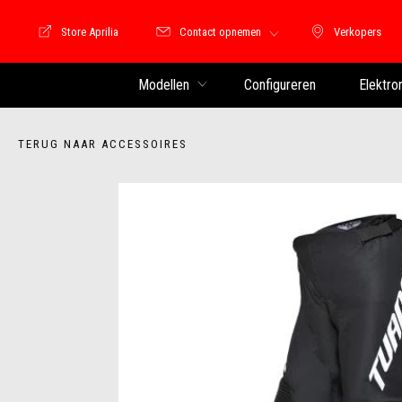
Store Aprilia
Contact opnemen
Verkopers
Store Motoguzzi
Verkopers
Modellen
Configureren
Elektro
TERUG NAAR ACCESSOIRES