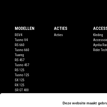
Voettekst
MODELLEN
ACTIES
ACCES
RSV4
Acties
Kleding
Tuono V4
Accessoi
RS 660
Aprilia Ra
Tuono 660
Rider Tech
Tuareg
RS 457
Tuono 457
RS 125
Tuono 125
SX 125
RX 125
SR GT 400
SR GT
SXR
Deze website maakt gebru