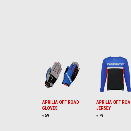
Item
1
of
6
APRILIA OFF ROAD
APRILIA OFF ROA
GLOVES
JERSEY
€ 59
€ 79