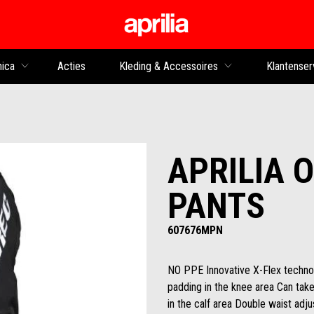
Ga naar de hoofdco
nica
Acties
Kleding & Accessoires
Klantenser
APRILIA 
PANTS
607676MPN
NO PPE Innovative X-Flex technol
padding in the knee area Can tak
in the calf area Double waist adj