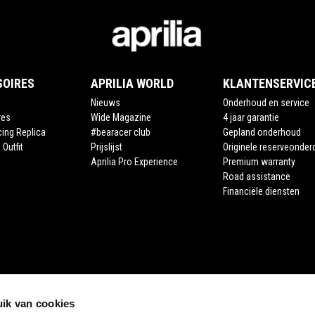
SOIRES
APRILIA WORLD
KLANTENSERVIC
Nieuws
Onderhoud en service
res
Wide Magazine
4 jaar garantie
cing Replica
#bearacer club
Gepland onderhoud
 Outfit
Prijslijst
Originele reserveonder
Aprilia Pro Experience
Premium warranty
Road assistance
Financiële diensten
ik van cookies