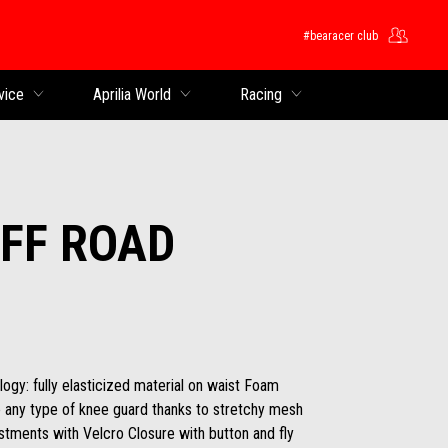
#bearacer club
ntent
vice
Aprilia World
Racing
OFF ROAD
ogy: fully elasticized material on waist Foam
e any type of knee guard thanks to stretchy mesh
ustments with Velcro Closure with button and fly