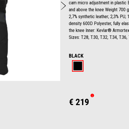
De volgende
cam micro adjustment in plastic E
and above the knee Weight 700 g 
2,7% synthetic leather; 2,3% PU; 
density 600D Polyester, fully el
the knee Inner: Kevlar® Armorte
Sizes: T.28, T.30, T.32, T.34, T.36,
BLACK
Black
€ 219