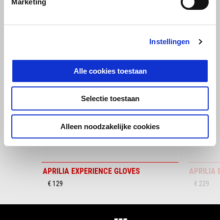
Marketing
BEKIJK ALLES
Item
1
of
Instellingen
6
Alle cookies toestaan
Selectie toestaan
Vorige
D
Alleen noodzakelijke cookies
APRILIA EXPERIENCE GLOVES
APRILIA
€ 129
€ 229
Voettekst