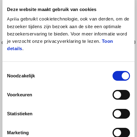
Deze website maakt gebruik van cookies
Stretchable neck, cuff and armhole Weight 580gr Polyester 96%,
gebruikt cookietechnologie, ook van derden, om de
Aprilia
Spadenx 4% Outer Softshell no wind and waterproof in polyester
bezoeker tijdens zijn bezoek aan de site een optimale
5K/1K: breathable, resistant to tearing and abrasion, water repellent
bezoekerservaring te bieden. Voor meer informatie word
Powerstretch in polyester for side insert Inner in microfleece with
je verzocht onze privacyverklaring te lezen.
Toon
dobby effect Sizes: S 062, M 064, L 066, XL 068, XXL 069, XXXL 070
details
.
Toestemmingsselectie
Noodzakelijk
Voorkeuren
BEKIJK ALLES
Statistieken
Item
1
of
Marketing
6