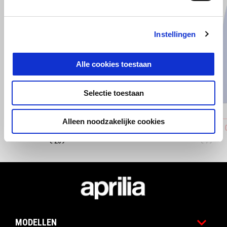
Instellingen
Vorige
D
Alle cookies toestaan
Selectie toestaan
Alleen noodzakelijke cookies
APRILIA EXPERIENCE JACKET
APRILIA 
€ 269
€ 79
Voettekst
MODELLEN