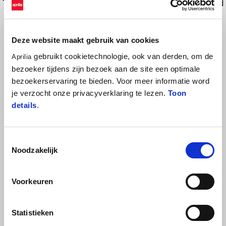
The Aprilia EXPERIENCE JACKET is an Adventure / Touring jacket and
is designed to adapt to all seasons, it is waterproof and thanks to its
construction it offers comfortable, ergonomic, elegant and minimalist
mobility to guarantee comfort all year round. The jacket is equipped
Deze website maakt gebruik van cookies
with a removable thermal lining, to keep you warm during the coldest
gebruikt cookietechnologie, ook van derden, om de
Aprilia
morning or evening runs, but also, thanks to its waterproof fabric,
bezoeker tijdens zijn bezoek aan de site een optimale
guarantees you protection during rainy and wet days. It is made by
bezoekerservaring te bieden. Voor meer informatie word
combining Aprilia s requests with Alpinestars specific experience
je verzocht onze privacyverklaring te lezen.
Toon
recognized in the world of technical clothing.
details
.
Toestemmingsselectie
Noodzakelijk
Voorkeuren
Statistieken