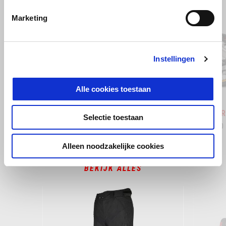
Item
1
of
Marketing
4
Instellingen
Vorige
D
Alle cookies toestaan
Hailstorm White
Tornado Green
Rally
Tuareg 660
Tuareg R
Selectie toestaan
€ 14.050
€ 15.950
Alleen noodzakelijke cookies
BEKIJK ALLES
Item
1
of
6