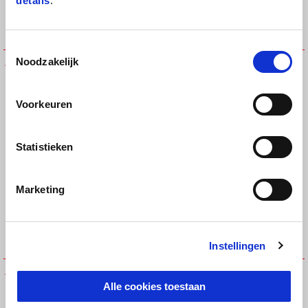
details
.
Toestemmingsselectie
APRILIA THROTTLE LEATHER
APRILIA TWISTIES LEATHER
Noodzakelijk
GLOVES
GLOVES
€ 139
€ 109
Voorkeuren
Statistieken
Marketing
Instellingen
APRILIA WHEELIE GLOVES
RAPID DASH AIR GLOVES
Alle cookies toestaan
€ 49
€ 59