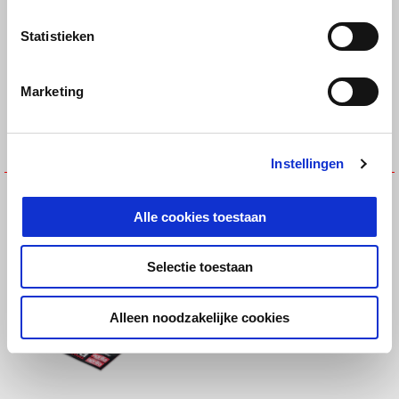
Statistieken
Marketing
Instellingen
NECKLACE
RUBBER KEYRING
€ 10
€ 5
Alle cookies toestaan
Selectie toestaan
Alleen noodzakelijke cookies