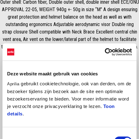
Outer shell: Carbon fiber, Double outer shell, double inner shell ECE/ONU
APPROVAL 22-05, WEIGHT 940g +- 50g in size “M” A design ensuring
great protection and helmet balance on the head as well as with
outstanding ergonomics Adjustable aerodynamic visor Double ring
strap closure Shell compatible with Neck Brace Excellent central chin
vent area, Air vent on the lower/lateral part of the helmet to facilitate
the extraction of hot air / humidity Rear fin for increased air extraction.
Extensive lower and upper ventilation in the nape area Soft touch,
Removable, hypo-allergenic and washable interior Complete Comfort
System cheek pads that cover the fastening strap SIZES: XS 061- S
Deze website maakt gebruik van cookies
062 - M 064 - L 066 - XL 068 - XXL 069
gebruikt cookietechnologie, ook van derden, om de
Aprilia
bezoeker tijdens zijn bezoek aan de site een optimale
bezoekerservaring te bieden. Voor meer informatie word
je verzocht onze privacyverklaring te lezen.
Toon
details
.
Toestemmingsselectie