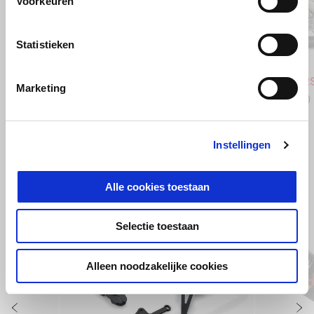
Voorkeuren
Vorige
D
Statistieken
Stingray Blue
Poison Yellow
Shaked
Aprilia RSV4 1100
Aprilia 
Marketing
€ 24.350
€ 29.650
Instellingen
BEKIJK ALLES
Alle cookies toestaan
Item
1
of
6
Selectie toestaan
Alleen noodzakelijke cookies
Vorige
D