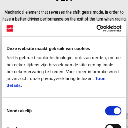
Mechanical element that reverses the shift gears mode, in order to
have a better driving performance on the exit of the turn when racing
on tracks.
Deze website maakt gebruik van cookies
gebruikt cookietechnologie, ook van derden, om de
Aprilia
bezoeker tijdens zijn bezoek aan de site een optimale
bezoekerservaring te bieden. Voor meer informatie word
je verzocht onze privacyverklaring te lezen.
Toon
details
.
Item
1
Toestemmingsselectie
of
4
Noodzakelijk