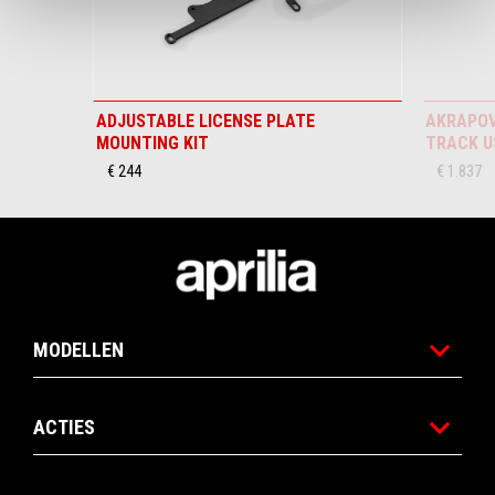
ADJUSTABLE LICENSE PLATE
AKRAPOV
MOUNTING KIT
TRACK U
€ 244
€ 1.837
Voettekst
MODELLEN
ACTIES