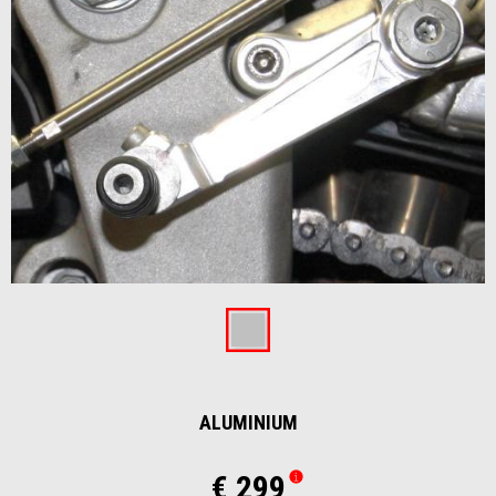
Item
1
of
Aluminium
1
ALUMINIUM
€ 299