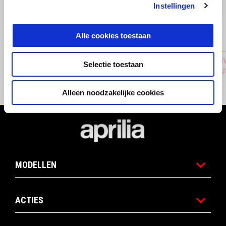
Vorige
D
Instellingen
Alle cookies toestaan
ADJUSTABLE CLUTCH LEVER
AKRAPOV
Selectie toestaan
TRACK U
€ 199
€ 1.445
Alleen noodzakelijke cookies
Voettekst
MODELLEN
ACTIES