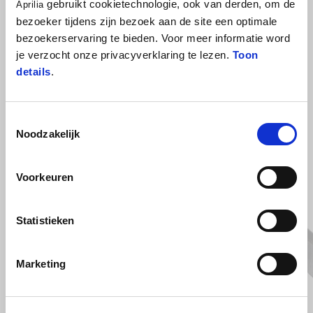
Carbon fibre silencer mounting bracket. FOR TRACK USE ONLY
gebruikt cookietechnologie, ook van derden, om de
Aprilia
bezoeker tijdens zijn bezoek aan de site een optimale
bezoekerservaring te bieden. Voor meer informatie word
je verzocht onze privacyverklaring te lezen.
Toon
details
.
Toestemmingsselectie
Noodzakelijk
BEKIJK ALLES
Voorkeuren
Item
1
of
6
Statistieken
Marketing