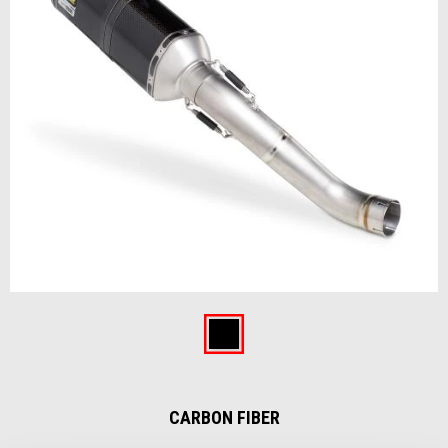
Item
1
of
Carbon fiber
1
CARBON FIBER