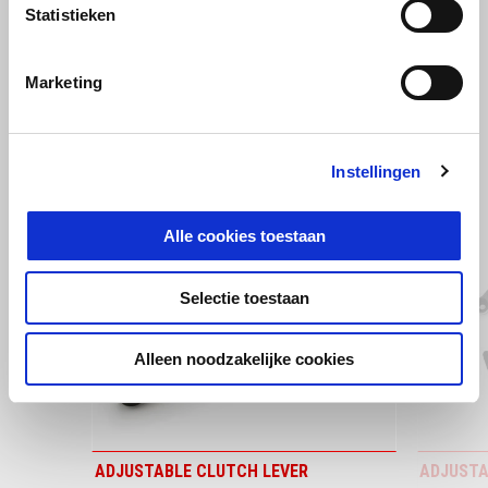
Statistieken
Marketing
BEKIJK ALLES
Item
1
Instellingen
of
6
Alle cookies toestaan
Selectie toestaan
Vorige
D
Alleen noodzakelijke cookies
ADJUSTABLE CLUTCH LEVER
ADJUSTA