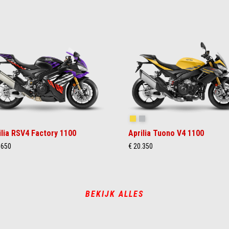
akedown Indigo
Scorpion Yellow
Shark Grey
ilia RSV4 Factory 1100
Aprilia Tuono V4 1100
.650
€ 20.350
BEKIJK ALLES