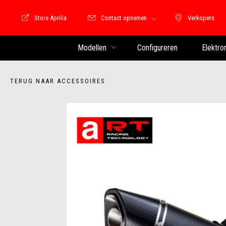
Store Aprilia
Contact opnemen
Verkopers
Store Motoguzzi
Verkopers
Modellen
Configureren
Elektro
TERUG NAAR ACCESSOIRES