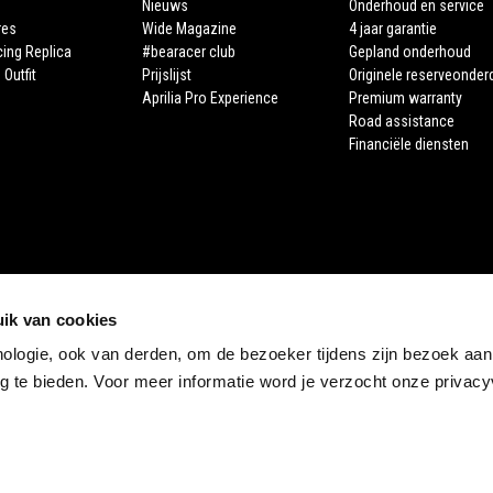
Nieuws
Onderhoud en service
res
Wide Magazine
4 jaar garantie
cing Replica
#bearacer club
Gepland onderhoud
 Outfit
Prijslijst
Originele reserveonder
Aprilia Pro Experience
Premium warranty
Road assistance
Financiële diensten
ik van cookies
nologie, ook van derden, om de bezoeker tijdens zijn bezoek aan
STORE APRILIA
 te bieden. Voor meer informatie word je verzocht onze privacyv
E-commerce