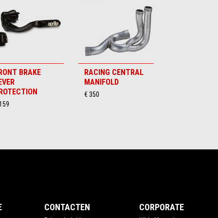
RONT BRAKE
RACING CENTRAL
EVER
MANIFOLD
ROTECTION
€ 350
 159
E
CONTACTEN
CORPORATE