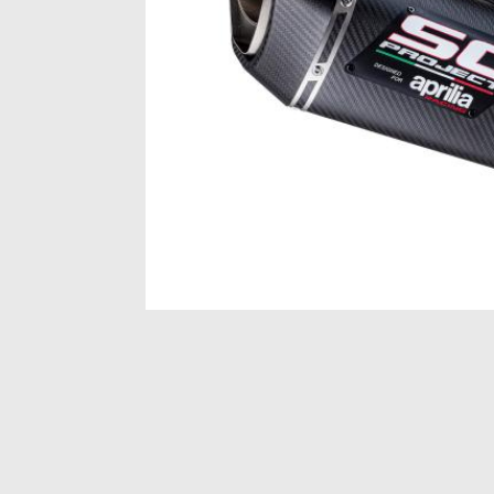
Item
1
of
1