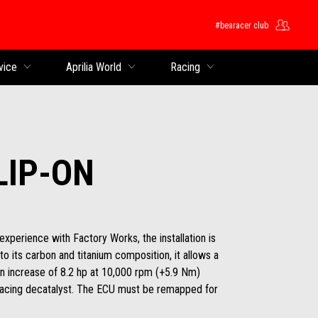
#bearacer club
ntent
vice
Aprilia World
Racing
LIP-ON
perience with Factory Works, the installation is
to its carbon and titanium composition, it allows a
an increase of 8.2 hp at 10,000 rpm (+5.9 Nm)
Racing decatalyst. The ECU must be remapped for