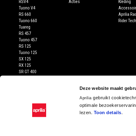
RSV4
Acties
Kleding
Tuono V4
Accessoi
RS 660
Aprilia Ra
Tuono 660
Rider Tech
Tuareg
RS 457
Tuono 457
RS 125
Tuono 125
SX 125
RX 125
SR GT 400
SR GT
SXR
Deze website maakt gebru
gebruikt cookietech
Aprilia
optimale bezoekerservaring
lezen.
Toon details
.