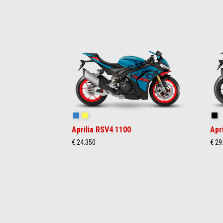
Item
1
of
4
Stingray Blue
Poison Yellow
Sh
Aprilia RSV4 1100
Apr
€ 24.350
€ 29
Item
1
of