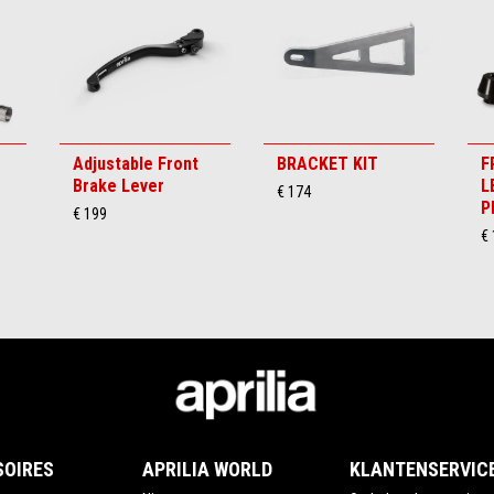
Adjustable Front
BRACKET KIT
F
Brake Lever
L
€ 174
P
€ 199
€
SOIRES
APRILIA WORLD
KLANTENSERVIC