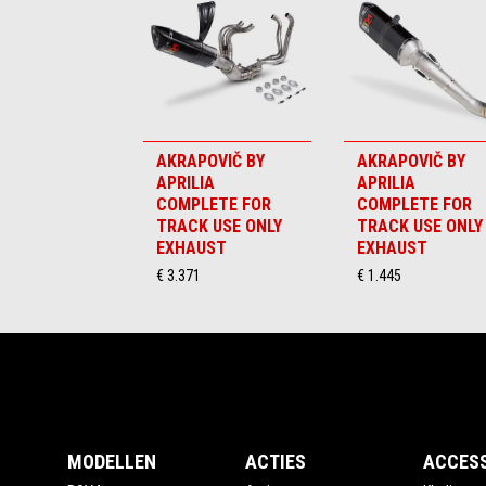
6
AKRAPOVIČ BY
AKRAPOVIČ BY
APRILIA
APRILIA
COMPLETE FOR
COMPLETE FOR
TRACK USE ONLY
TRACK USE ONLY
EXHAUST
EXHAUST
€ 3.371
€ 1.445
Voettekst
MODELLEN
ACTIES
ACCES