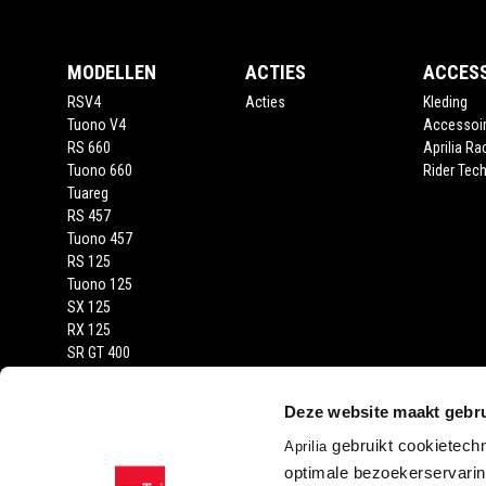
MODELLEN
ACTIES
ACCES
RSV4
Acties
Kleding
Tuono V4
Accessoi
RS 660
Aprilia Ra
Tuono 660
Rider Tech
Tuareg
RS 457
Tuono 457
RS 125
Tuono 125
SX 125
RX 125
SR GT 400
SR GT
SXR
Deze website maakt gebru
gebruikt cookietech
Aprilia
optimale bezoekerservaring