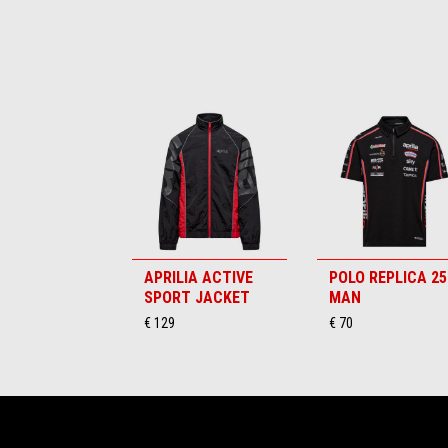
Item
1
of
6
APRILIA ACTIVE
POLO REPLICA 25
SPORT JACKET
MAN
€ 129
€ 70
Voettekst