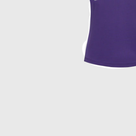
Item
1
of
1