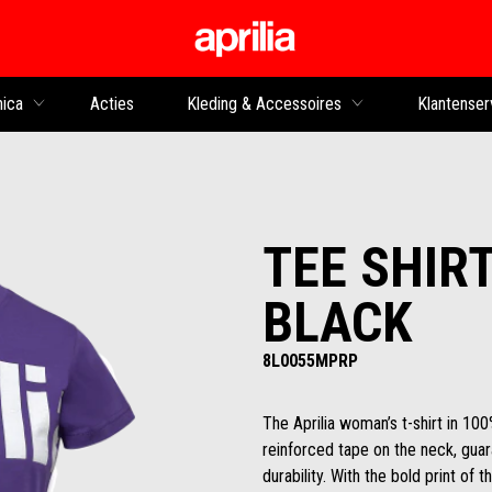
Ga naar de hoofdco
nica
Acties
Kleding & Accessoires
Klantenser
TEE SHIRT
BLACK
8L0055MPRP
The Aprilia woman’s t-shirt in 10
reinforced tape on the neck, gua
durability. With the bold print of t