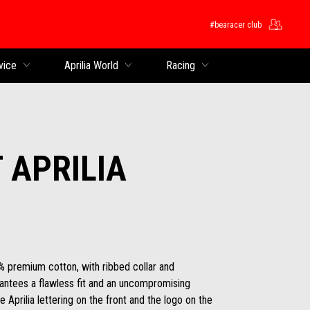
#bearacer club
ntent
vice
Aprilia World
Racing
 APRILIA
0% premium cotton, with ribbed collar and
rantees a flawless fit and an uncompromising
he Aprilia lettering on the front and the logo on the