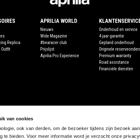
SOIRES
APRILIA WORLD
KLANTENSERVIC
Nieuws
Onderhoud en service
res
Wide Magazine
4 jaar garantie
cing Replica
#bearacer club
Gepland onderhoud
 Outfit
Prijslijst
Originele reserveonder
Aprilia Pro Experience
Premium warranty
Road assistance
Financiële diensten
ik van cookies
nologie, ook van derden, om de bezoeker tijdens zijn bezoek aan
STORE APRILIA
 te bieden. Voor meer informatie word je verzocht onze privacyv