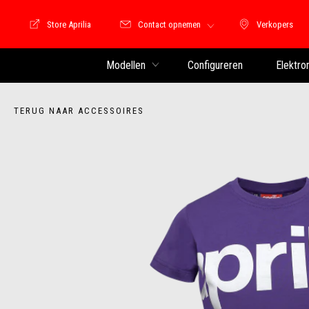
Store Aprilia
Contact opnemen
Verkopers
Store Motoguzzi
Verkopers
Modellen
Configureren
Elektro
TERUG NAAR ACCESSOIRES