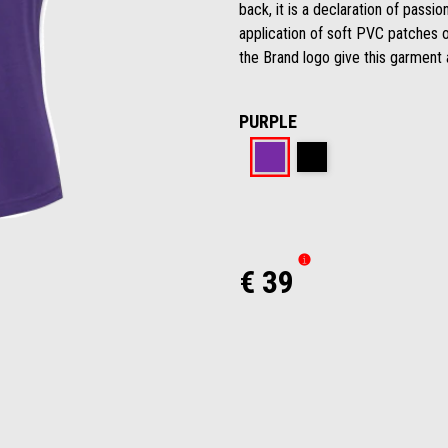
back, it is a declaration of passio
application of soft PVC patches o
the Brand logo give this garment a
PURPLE
Purple
Black
€ 39