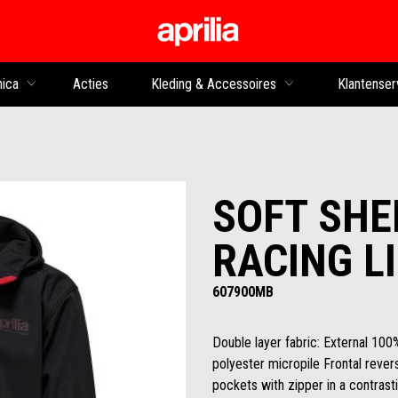
Ga naar de hoofdco
nica
Acties
Kleding & Accessoires
Klantenser
SOFT SHEL
RACING L
607900MB
Double layer fabric: External 100%
polyester micropile Frontal revers
pockets with zipper in a contrast