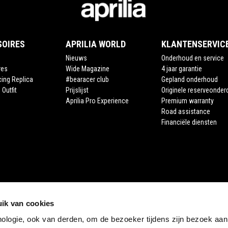
SOIRES
APRILIA WORLD
KLANTENSERVIC
Nieuws
Onderhoud en service
res
Wide Magazine
4 jaar garantie
cing Replica
#bearacer club
Gepland onderhoud
 Outfit
Prijslijst
Originele reserveonder
Aprilia Pro Experience
Premium warranty
Road assistance
Financiële diensten
ik van cookies
nologie, ook van derden, om de bezoeker tijdens zijn bezoek aan