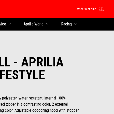
#bearacer club
ntent
vice
Aprilia World
Racing
L - APRILIA
IFESTYLE
 polyester, water resistant, Internal 100%
ed zipper in a contrasting color. 2 external
ing color. Adjustable cocooning hood with stopper.