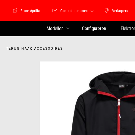
Store Aprilia
Contact opnemen
Verkopers
Store Motoguzzi
Verkopers
Modellen
Configureren
Elektro
TERUG NAAR ACCESSOIRES