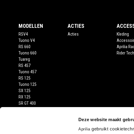
MODELLEN
ACTIES
ACCES
RSV4
Acties
Kleding
Tuono V4
Accessoi
RS 660
Aprilia Ra
Tuono 660
Rider Tech
Tuareg
RS 457
Tuono 457
RS 125
Tuono 125
SX 125
RX 125
SR GT 400
SR GT
SXR
Deze website maakt gebru
gebruikt cookietech
Aprilia