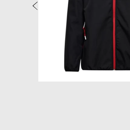
Vorige
Item
1
of
2