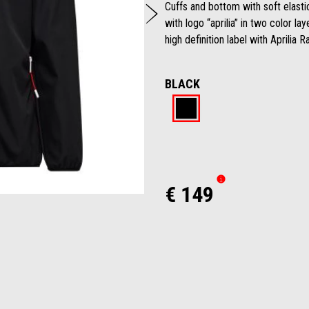
De volgende
Cuffs and bottom with soft elasti
with logo “aprilia” in two color l
high definition label with Aprilia
BLACK
Black
€ 149