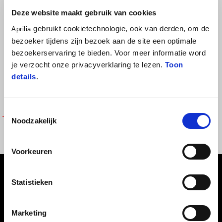
Deze website maakt gebruik van cookies
gebruikt cookietechnologie, ook van derden, om de
Aprilia
bezoeker tijdens zijn bezoek aan de site een optimale
bezoekerservaring te bieden. Voor meer informatie word
je verzocht onze privacyverklaring te lezen.
Toon
details
.
Toestemmingsselectie
Noodzakelijk
POLO REPLICA 25 MAN
€ 70
Voorkeuren
Voettekst
Statistieken
MODELLEN
Marketing