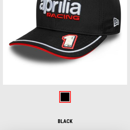
Vorige
De
Item
1
of
Black
2
BLACK