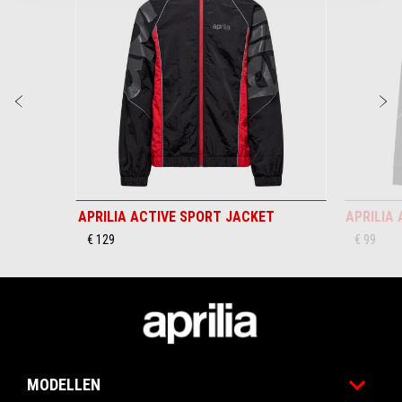
Vorige
D
APRILIA ACTIVE SPORT JACKET
APRILIA
€ 129
€ 99
Voettekst
MODELLEN