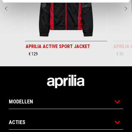
Vorige
D
APRILIA ACTIVE SPORT JACKET
APRILIA
€ 129
€ 35
Voettekst
MODELLEN
ACTIES