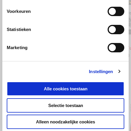
Voorkeuren
Vorige
D
Statistieken
Stingray Blue
Poison Yellow
Scorpio
Sha
Marketing
Aprilia RSV4 1100
Aprilia 
€ 24.350
€ 20.350
Instellingen
BEKIJK ALLES
Alle cookies toestaan
Item
1
of
6
Selectie toestaan
Alleen noodzakelijke cookies