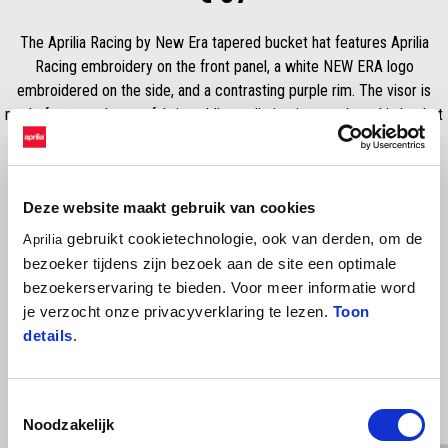
The Aprilia Racing by New Era tapered bucket hat features Aprilia
Racing embroidery on the front panel, a white NEW ERA logo
embroidered on the side, and a contrasting purple rim. The visor is
made from tonal camo fabric, adding a distinctive touch to this bucket
hat.
Deze website maakt gebruik van cookies
gebruikt cookietechnologie, ook van derden, om de
Aprilia
bezoeker tijdens zijn bezoek aan de site een optimale
bezoekerservaring te bieden. Voor meer informatie word
je verzocht onze privacyverklaring te lezen.
Toon
details
.
Item
Toestemmingsselectie
1
of
Noodzakelijk
17