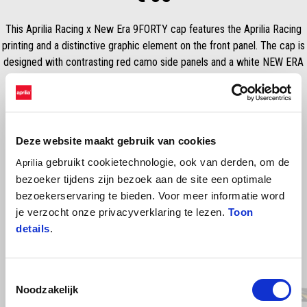
This Aprilia Racing x New Era 9FORTY cap features the Aprilia Racing
printing and a distinctive graphic element on the front panel. The cap is
designed with contrasting red camo side panels and a white NEW ERA
logo embroidered on the side, offering a bold look.
Deze website maakt gebruik van cookies
gebruikt cookietechnologie, ook van derden, om de
Aprilia
bezoeker tijdens zijn bezoek aan de site een optimale
bezoekerservaring te bieden. Voor meer informatie word
je verzocht onze privacyverklaring te lezen.
Toon
details
.
Item
1
of
17
Toestemmingsselectie
Noodzakelijk