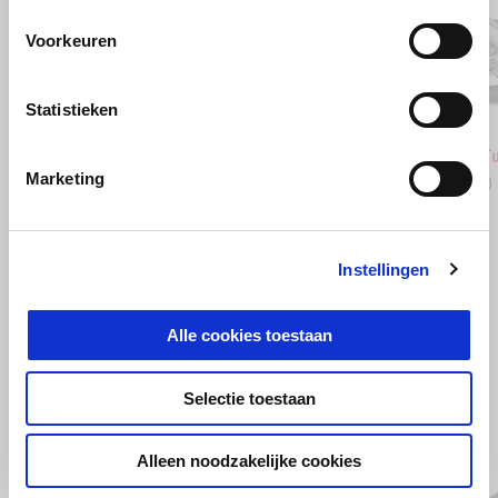
Voorkeuren
Vorige
D
Statistieken
Stingray Blue
Poison Yellow
Scorpio
Sha
Aprilia RSV4 1100
Aprilia 
Marketing
€ 24.350
€ 20.350
Instellingen
BEKIJK ALLES
Item
1
Alle cookies toestaan
of
6
Selectie toestaan
Alleen noodzakelijke cookies