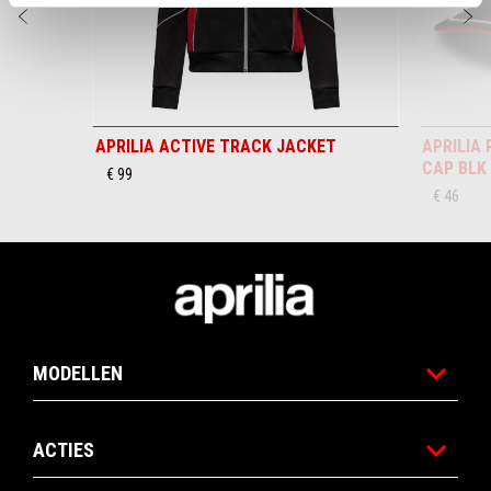
Vorige
D
APRILIA ACTIVE TRACK JACKET
APRILIA
CAP BLK
€ 99
€ 46
Voettekst
MODELLEN
ACTIES