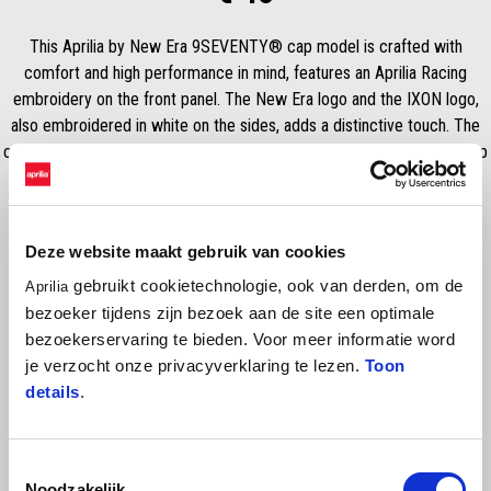
This Aprilia by New Era 9SEVENTY® cap model is crafted with
comfort and high performance in mind, features an Aprilia Racing
embroidery on the front panel. The New Era logo and the IXON logo,
also embroidered in white on the sides, adds a distinctive touch. The
contrasting red undervisor, with purple eyelets combined with the snap
adjustable closure complete this versatile accessory.
Deze website maakt gebruik van cookies
gebruikt cookietechnologie, ook van derden, om de
Aprilia
bezoeker tijdens zijn bezoek aan de site een optimale
bezoekerservaring te bieden. Voor meer informatie word
je verzocht onze privacyverklaring te lezen.
Toon
details
.
Item
Toestemmingsselectie
1
of
Noodzakelijk
17