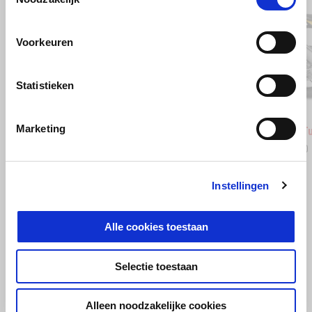
Voorkeuren
Vorige
D
Statistieken
Stingray Blue
Poison Yellow
Scorpio
Sha
Marketing
Aprilia RSV4 1100
Aprilia 
€ 24.350
€ 20.350
Instellingen
BEKIJK ALLES
Alle cookies toestaan
Item
1
of
6
Selectie toestaan
Alleen noodzakelijke cookies