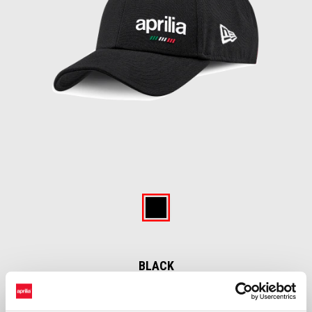
Item
1
of
Black
1
BLACK
€ 30