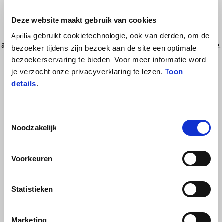
Deze website maakt gebruik van cookies
The Aprilia cap, made with New Era Repreve material obtained from
recycled plastic bottles, is an excellent combination of sustainability
gebruikt cookietechnologie, ook van derden, om de
Aprilia
and style. The HD print of the Aprilia logo on the front catches the eye.
bezoeker tijdens zijn bezoek aan de site een optimale
The detail of the D-ring closure and the rubber label on the woven
bezoekerservaring te bieden. Voor meer informatie word
tongue on the back add a modern and personalized touch.
je verzocht onze privacyverklaring te lezen.
Toon
details
.
Toestemmingsselectie
Noodzakelijk
Voorkeuren
BEKIJK ALLES
Statistieken
Item
1
of
6
Marketing