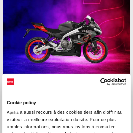
Valable jusqu'au
31 août 2026
RS 457 avec 2 ans de garantie supplémentaire et Quick
Cookie policy
Shifter gratuit
a aussi recours à des cookies tiers afin d’offrir au
Aprilia
visiteur la meilleure exploitation du site. Pour de plus
amples informations, nous vous invitons à consulter