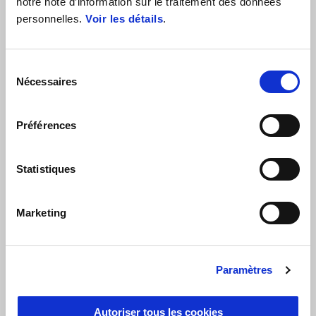
notre note d’information sur le traitement des données
personnelles.
Voir les détails
.
Sélection
Nécessaires
du
consentement
Préférences
Statistiques
Marketing
Valable jusqu'au
31 août 2026
Modèles Aprilia 125 cc avec une réduction de €250 sur
le permis de conduire + 2 ans de garantie
Paramètres
supplémentaire
Autoriser tous les cookies