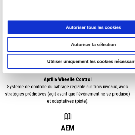
Aprilia Traction Control
Système de contrôle de traction réglable, à huit niveaux, fonctionne
Autoriser tous les cookies
en synergie avec l'ASC (Aprilia Slide Control), qui comporte trois
niveaux indépendants réglables.
Autoriser la sélection
AWC
Utiliser uniquement les cookies nécessai
Aprilia Wheelie Control
Système de contrôle du cabrage réglable sur trois niveaux, avec
stratégies prédictives (agit avant que l'événement ne se produise)
et adaptatives (piste).
AEM