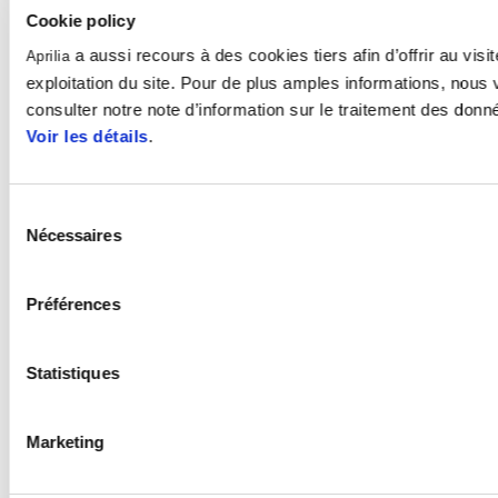
Cookie policy
a aussi recours à des cookies tiers afin d’offrir au visit
Aprilia
ENSEMBLE ELECTRONIQUE
exploitation du site. Pour de plus amples informations, nous 
STANDARD
consulter notre note d’information sur le traitement des donn
Voir les détails
.
Le pack électronique standard de la Tuono V4 s'appuie sur
l'extraordinaire expérience de l'équipe Aprilia Racing pour vous faire
passer à un niveau supérieur. Il comprend une centrale inertielle à six
Sélection
Nécessaires
axes, trois modes de conduite personnalisables (User, Tour et
du
Sport) qui contrôlent à leur tour trois niveaux d'ABS en virage et,
consentement
enfin et surtout, le système a-PRC (Aprilia Performance Ride
Préférences
Control) qui utilise une logique prédictive et adaptative innovante.
Statistiques
Marketing
ATC