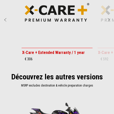
Précédent
S
X-Care + Extended Warranty / 1 year
X-Care +
€ 306
€ 592
Découvrez les autres versions
MSRP excludes destination & vehicle preparation charges
Item
1
of
1