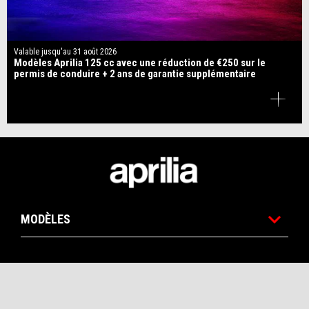
Valable jusqu'au
31 août 2026
Modèles Aprilia 125 cc avec une réduction de €250 sur le
permis de conduire + 2 ans de garantie supplémentaire
Pied de page
MODÈLES
RENDEZ-VOUS
BROCHURE
ESSAI
CONCESSIONNA
PROMOTIONS