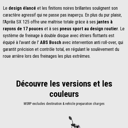
Le
design élancé
et les finitions noires brillantes soulignent son
caractère agressif qui ne passe pas inaperçu. En plus du pur plaisir,
l'Aprilia SX 125 offre une maîtrise totale grâce à ses
jantes à
rayons de 17 pouces
et à ses
pneus sport au design routier
. Le
système de freinage à double disque avec étriers flottants est
équipé à l'avant de l'
ABS Bosch
avec intervention anti roll-over, qui
garantit précision et contrôle total, en régulant le soulèvement du
roue arrière lors des freinages les plus extrêmes.
Découvre les versions et les
couleurs
MSRP excludes destination & vehicle preparation charges
Item
1
of
1