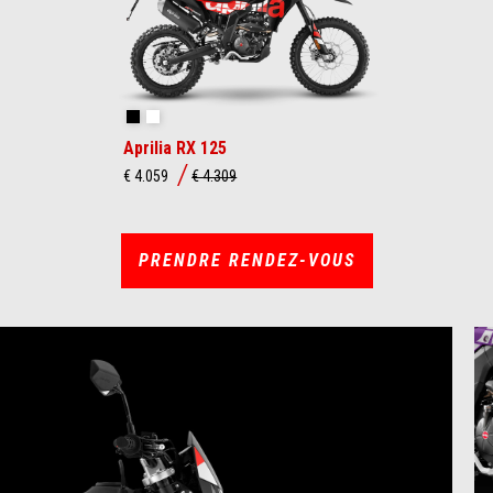
Varanus Black
Cubozoa White
Aprilia RX 125
€ 4.059
€ 4.309
PRENDRE RENDEZ-VOUS