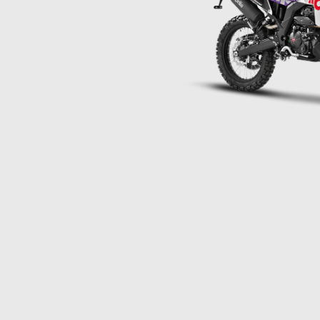
Item
1
of
1