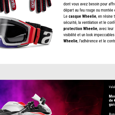
dont vous avez besoin pour affro
départ au feu rouge ou montée e
Le
casque Wheelie
, en résine 
sécurité, la ventilation et le co
protection Wheelie
, avec leur
visibilité et un look impeccables
Wheelie
, l'adhérence et le con
Vala
Mod
de 
gar
Avec