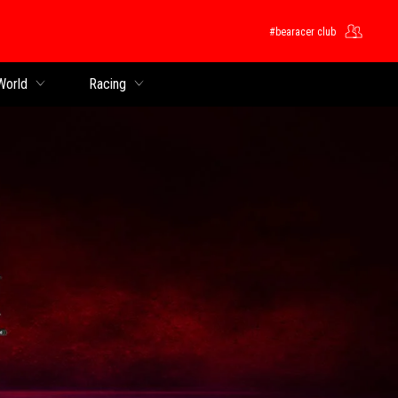
#bearacer club
 World
Racing