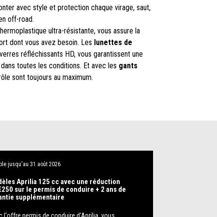
nter avec style et protection chaque virage, saut,
n off-road.
thermoplastique ultra-résistante, vous assure la
nfort dont vous avez besoin. Les
lunettes de
 verres réfléchissants HD, vous garantissent une
 dans toutes les conditions. Et avec les
gants
trôle sont toujours au maximum.
ble jusqu'au
31 août 2026
èles Aprilia 125 cc avec une réduction
€250 sur le permis de conduire + 2 ans de
antie supplémentaire
 l'offre permis de conduire d'Aprilia, vous