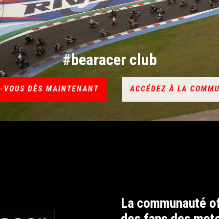
#bearacer club
Z-VOUS DÈS MAINTENANT
ACCÉDEZ À LA COMM
La communauté off
des fans des moto