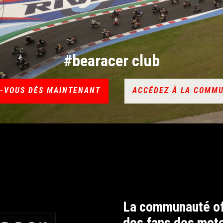
#bearacer club
Z-VOUS DÈS MAINTENANT
ACCÉDEZ À LA COMM
La communauté off
des fans des moto