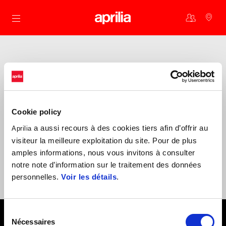
Aller au contenu principal
Pourquoi devenir l’un(e) des nôtres ?
Réductions périodiques sur des accessoires et pièces détachées
d’origine
Cookie policy
Avantages et offres pour vous et votre Aprilia
a aussi recours à des cookies tiers afin d’offrir au
Aprilia
Expériences exclusives à l’occasion des événements Aprilia
visiteur la meilleure exploitation du site. Pour de plus
Invitations à des activités spéciales de la communauté
amples informations, nous vous invitons à consulter
notre note d’information sur le traitement des données
Nous sommes là pour vous aider au maximum, vous et votre Aprilia:
bearacerclub@aprilia.com
personnelles.
Voir les détails
.
Sélection
Pied de page
Nécessaires
du