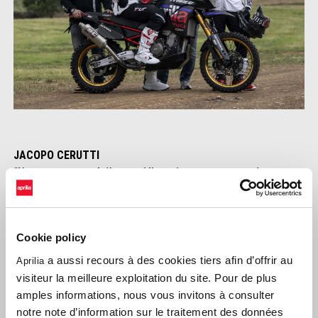
JACOPO CERUTTI
"Nous avons gagné dès nos débuts, les attentes sont donc
élevées. L'objectif est de remporter à nouveau le championnat
italien et d'essayer de faire aussi bien que possible en Afrique.
J'ai repris l'entraînement immédiatement après l'Africa Eco Race
Cookie policy
et je me sens en bonne forme pour affronter cette nouvelle
saison."
a aussi recours à des cookies tiers afin d’offrir au
Aprilia
visiteur la meilleure exploitation du site. Pour de plus
FRANCESCO MONTANARI
amples informations, nous vous invitons à consulter
"Je m'entraîne et me prépare aussi durement que possible.
notre note d’information sur le traitement des données