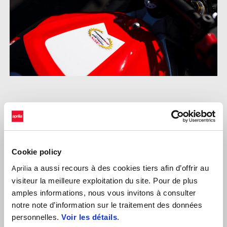
Aujourd'hui, Aprilia célèbre cette journée historique pour la
marque en remettant au goût du jour la livrée emblématique des
spectaculaires débuts sportifs de la RSV4 sur les fleurons de la
gamme V4 : la superbe
RSV4 Factory
et l'hypernaked
Tuono V4
Cookie policy
Factory
. Dans cette version spéciale, la RSV4 Factory et la
a aussi recours à des cookies tiers afin d’offrir au
Aprilia
Tuono V4 Factory sont équipées de série d'
écopes de
visiteur la meilleure exploitation du site. Pour de plus
refroidissement d'étriers de freins avants et d'un garde-
amples informations, nous vous invitons à consulter
boue avant en carbone
. La numérotation progressive du
notre note d’information sur le traitement des données
modèle apparaît sur le réservoir de carburant.
personnelles.
Voir les détails
.