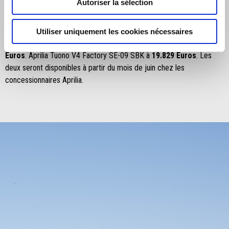
Autoriser la sélection
Noale et son histoire sportive légendaire à l'esprit de tous les
passionnés de moto.
Utiliser uniquement les cookies nécessaires
Aprilia RSV4 Factory SE-09 SBK est proposée au prix de
25.629
Euros
. Aprilia Tuono V4 Factory SE-09 SBK à
19.829 Euros
. Les
deux seront disponibles à partir du mois de juin chez les
concessionnaires Aprilia.