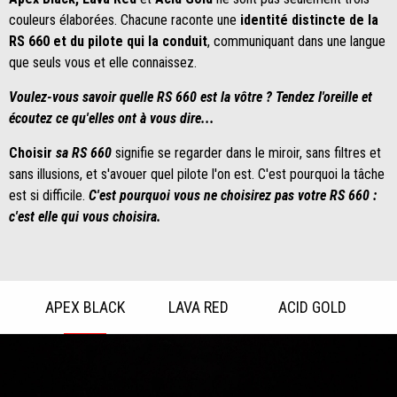
couleurs élaborées. Chacune raconte une
identité distincte de la
RS 660 et du pilote qui la conduit
, communiquant dans une langue
que seuls vous et elle connaissez.
Voulez-vous savoir quelle RS 660 est la vôtre ? Tendez l'oreille et
écoutez ce qu'elles ont à vous dire...
Choisir
sa RS 660
signifie se regarder dans le miroir, sans filtres et
sans illusions, et s'avouer quel pilote l'on est. C'est pourquoi la tâche
est si difficile.
C'est pourquoi vous ne choisirez pas votre RS 660 :
c'est elle qui vous choisira.
APEX BLACK
LAVA RED
ACID GOLD
Item
1
of
3